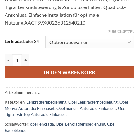
Tigra: Lenkradsteuerung & Zündplus erhalten. Quadlock-
Anschluss. Einfache Installation für optimale
Nutzung.AACTSVX00226312540210
ZURÜCKSETZEN
Lenkradadapter 24
Opel Meriva Signum Tigra LKF Radioeinbauset 2DIN Dunkelsilber C
IN DEN WARENKORB
Artikelnummer:
n. v.
Kategorien:
Lenkradfernbedienung
,
Opel Lenkradfernbedienung
,
Opel
Meriva Autoradio Einbauset
,
Opel Signum Autoradio Einbauset
,
Opel
Tigra TwinTop Autoradio Einbauset
Schlagwörter:
opel lenkrada
,
Opel Lenkradfernbedienung
,
Opel
Radioblende