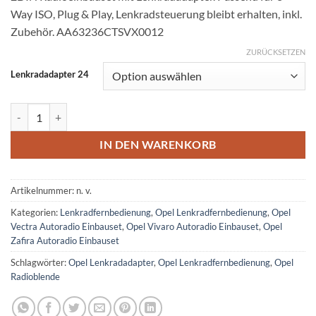
Way ISO, Plug & Play, Lenkradsteuerung bleibt erhalten, inkl.
Zubehör. AA63236CTSVX0012
ZURÜCKSETZEN
Lenkradadapter 24
Opel Vectra Vivaro Zafira 2DIN Radioeinbauset Lenkradadapter Sch
IN DEN WARENKORB
Artikelnummer:
n. v.
Kategorien:
Lenkradfernbedienung
,
Opel Lenkradfernbedienung
,
Opel
Vectra Autoradio Einbauset
,
Opel Vivaro Autoradio Einbauset
,
Opel
Zafira Autoradio Einbauset
Schlagwörter:
Opel Lenkradadapter
,
Opel Lenkradfernbedienung
,
Opel
Radioblende