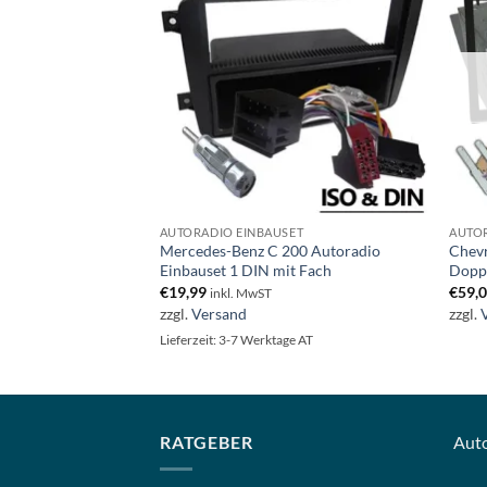
ET
AUTORADIO EINBAUSET
AUTOR
ioeinbauset 1 DIN
Mercedes-Benz C 200 Autoradio
Chevr
Einbauset 1 DIN mit Fach
Dopp
€
19,99
€
59,
inkl. MwST
zzgl.
Versand
zzgl.
ge AT
Lieferzeit: 3-7 Werktage AT
RATGEBER
Aut