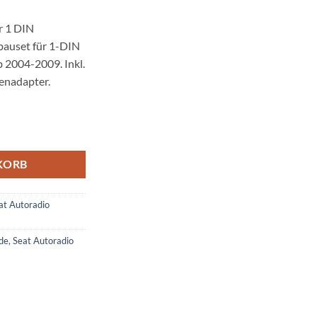
r 1 DIN
auset für 1-DIN
b 2004-2009. Inkl.
enadapter.
 1 DIN Fremdradios Champagner Menge
KORB
at Autoradio
de
,
Seat Autoradio