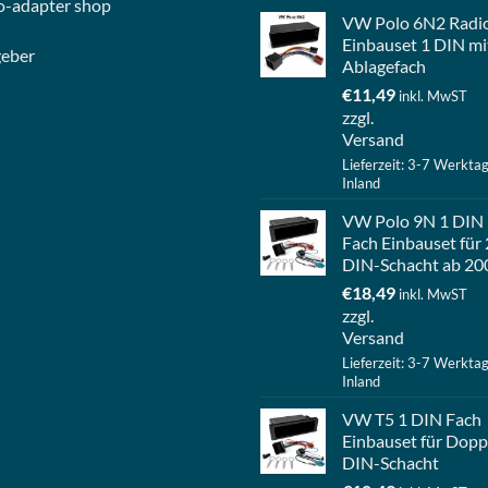
o-
adapter shop
VW Polo 6N2 Radi
Einbauset 1 DIN mi
geber
Ablagefach
€
11,49
inkl. MwST
zzgl.
Versand
Lieferzeit: 3-7 Werkta
Inland
VW Polo 9N 1 DIN
Fach Einbauset für 
DIN-Schacht ab 20
€
18,49
inkl. MwST
zzgl.
Versand
Lieferzeit: 3-7 Werkta
Inland
VW T5 1 DIN Fach
Einbauset für Dopp
DIN-Schacht