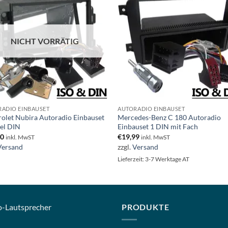
NICHT VORRÄTIG
ADIO EINBAUSET
AUTORADIO EINBAUSET
olet Nubira Autoradio Einbauset
Mercedes-Benz C 180 Autoradio
el DIN
Einbauset 1 DIN mit Fach
00
€
19,99
inkl. MwST
inkl. MwST
Versand
zzgl.
Versand
Lieferzeit: 3-7 Werktage AT
o-
Lautsprecher
PRODUKTE