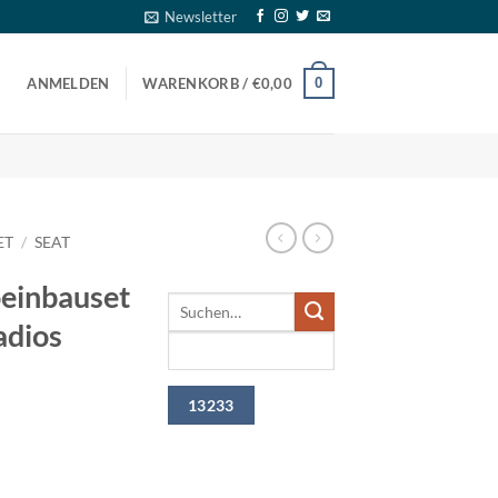
Newsletter
0
ANMELDEN
WARENKORB /
€
0,00
ET
/
SEAT
oeinbauset
adios