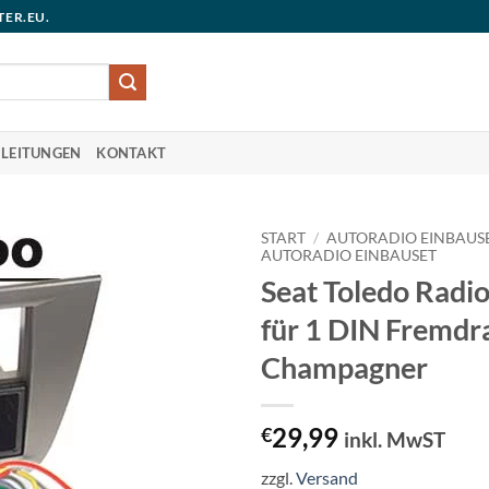
TER.EU.
LEITUNGEN
KONTAKT
START
/
AUTORADIO EINBAUS
AUTORADIO EINBAUSET
Seat Toledo Radi
für 1 DIN Fremdr
Champagner
29,99
€
inkl. MwST
zzgl.
Versand