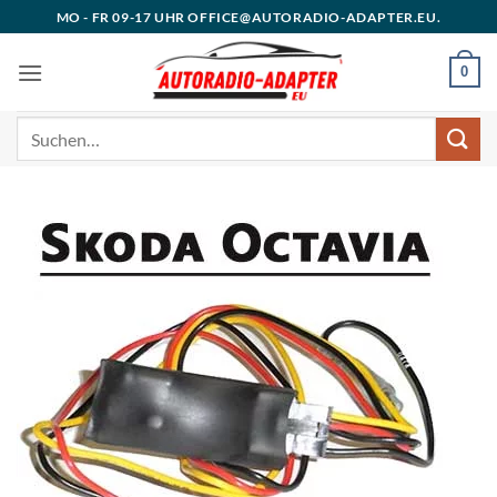
Zum
MO - FR 09-17 UHR OFFICE@AUTORADIO-ADAPTER.EU.
Inhalt
springen
0
Suchen
nach: