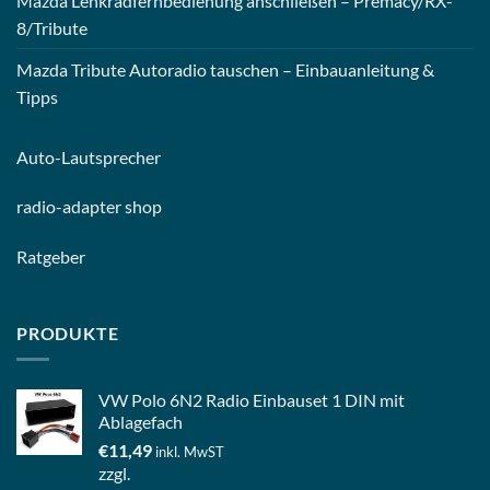
Mazda Lenkradfernbedienung anschließen – Premacy/RX-
8/Tribute
Mazda Tribute Autoradio tauschen – Einbauanleitung &
Tipps
Auto-
Lautsprecher
radio-
adapter shop
Ratgeber
PRODUKTE
VW Polo 6N2 Radio Einbauset 1 DIN mit
Ablagefach
€
11,49
inkl. MwST
zzgl.