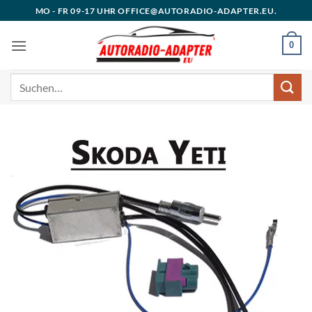
Zum
MO - FR 09-17 UHR OFFICE@AUTORADIO-ADAPTER.EU.
Inhalt
springen
0
Suchen
nach: