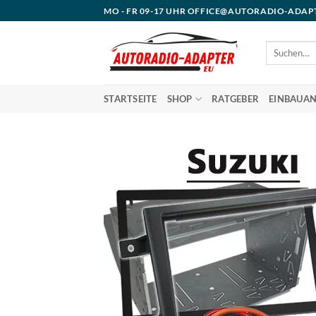
Zum
MO - FR 09-17 UHR OFFICE@AUTORADIO-ADAP
Inhalt
springen
Suchen
nach:
STARTSEITE
SHOP
RATGEBER
EINBAUAN