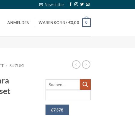
Newsletter
0
ANMELDEN
WARENKORB /
€
0,00
ET
/
SUZUKI
ara
set