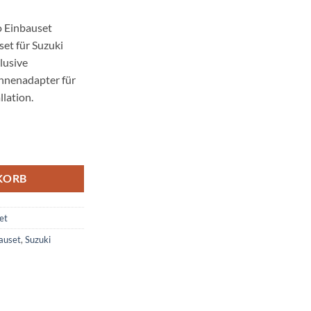
o Einbauset
et für Suzuki
lusive
nnenadapter für
lation.
inbauset Doppel DIN Menge
KORB
et
auset
,
Suzuki