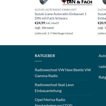
EINBAUSET
SUZUKI AUTORADIO EINBAUSET
SUZUK
toradio Einbauset 1
Suzuki Liane Autoradio Einbauset 1
Suzuk
elsilber
DIN mit Fach Schwarz
Einba
€
24,99
€
20,
inkl. MwST
zzgl.
Versand
zzgl.
e Inland
Lieferzeit: 3-7 Werktage Inland
Liefer
RATGEBER
Aut
radi
Radiowechsel VW New Beetle VW
Gamma Radio
Rat
Radiowechsel Seat Leon
Einbauanleitung
Opel Meriva Radio
Steckerbelegung CD30