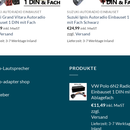
I AUTORADIO EINBAUSET
SUZUKI AUTORADIO EINBAUSET
i Grand Vitara Autoradio
Suzuki Ignis Autoradio Einbauset 
uset 1 DIN mit Fach
mit Fach Schwarz
99
€
24,99
inkl. MwST
inkl. MwST
Versand
zzgl.
Versand
zeit: 3-7 Werktage Inland
Lieferzeit: 3-7 Werktage Inland
o-
Lautsprecher
PRODUKTE
o-
adapter shop
VW Polo 6N2 Radi
Einbauset 1 DIN mi
geber
Ablagefach
€
11,49
inkl. MwST
zzgl.
Versand
Lieferzeit: 3-7 Werkta
Inland