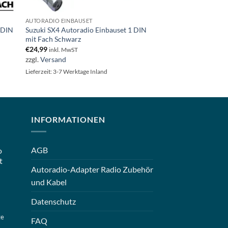
AUTORADIO EINBAUSET
1 DIN
Suzuki SX4 Autoradio Einbauset 1 DIN
mit Fach Schwarz
€
24,99
inkl. MwST
zzgl.
Versand
Lieferzeit: 3-7 Werktage Inland
INFORMATIONEN
AGB
o
t
Autoradio-Adapter Radio Zubehör
und Kabel
Datenschutz
ge
FAQ