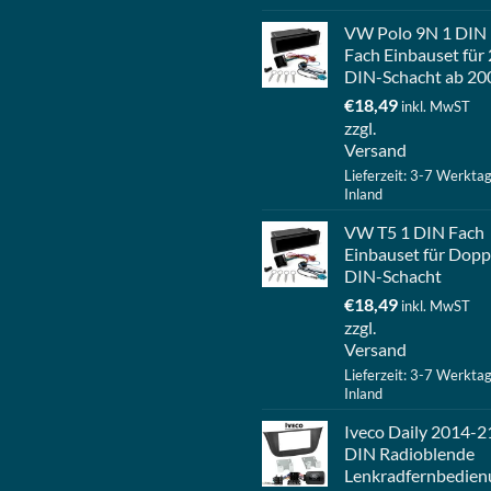
VW Polo 9N 1 DIN
Fach Einbauset für 
DIN-Schacht ab 20
€
18,49
inkl. MwST
zzgl.
Versand
Lieferzeit: 3-7 Werkta
Inland
VW T5 1 DIN Fach
Einbauset für Dopp
DIN-Schacht
€
18,49
inkl. MwST
zzgl.
Versand
Lieferzeit: 3-7 Werkta
Inland
Iveco Daily 2014-2
DIN Radioblende
Lenkradfernbedien