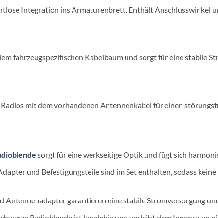
htlose Integration ins Armaturenbrett. Enthält Anschlusswinkel u
dem fahrzeugspezifischen Kabelbaum und sorgt für eine stabile S
 Radios mit dem vorhandenen Antennenkabel für einen störungsf
adioblende
sorgt für eine werkseitige Optik und fügt sich harmoni
dapter und Befestigungsteile sind im Set enthalten, sodass keine 
d Antennenadapter garantieren eine stabile Stromversorgung und 
schwarze Radioblende ist langlebig und verleiht dem Innenraum ein