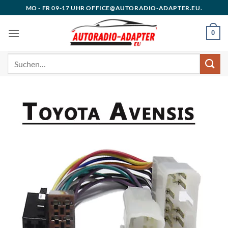
Zum
MO - FR 09-17 UHR OFFICE@AUTORADIO-ADAPTER.EU.
Inhalt
springen
0
Suchen
nach: