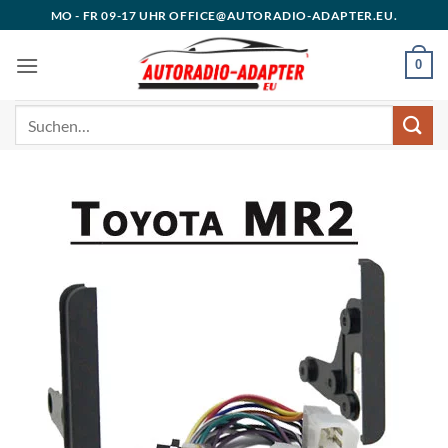
Zum
MO - FR 09-17 UHR OFFICE@AUTORADIO-ADAPTER.EU.
Inhalt
springen
0
Suchen
nach: