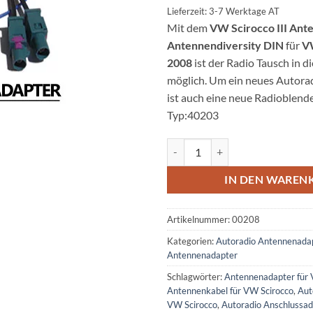
Lieferzeit: 3-7 Werktage AT
Mit dem
VW Scirocco III Ant
Antennendiversity DIN
für
VW
2008
ist der Radio Tausch in 
möglich. Um ein neues Autoradi
ist auch eine neue Radioblende
Typ:40203
VW Scirocco III Antennenadapter
IN DEN WAREN
Artikelnummer:
00208
Kategorien:
Autoradio Antennenada
Antennenadapter
Schlagwörter:
Antennenadapter für 
Antennenkabel für VW Scirocco
,
Aut
VW Scirocco
,
Autoradio Anschlussa