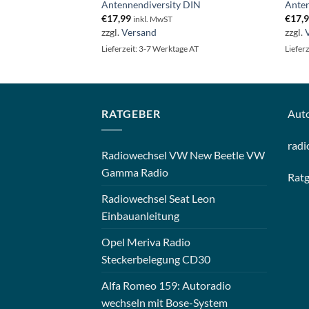
 DIN
Antennendiversity DIN
Anten
€
17,99
€
17,
inkl. MwST
zzgl.
Versand
zzgl.
ge AT
Lieferzeit: 3-7 Werktage AT
Liefer
RATGEBER
Aut
radi
Radiowechsel VW New Beetle VW
Gamma Radio
Rat
Radiowechsel Seat Leon
Einbauanleitung
Opel Meriva Radio
Steckerbelegung CD30
Alfa Romeo 159: Autoradio
wechseln mit Bose-System