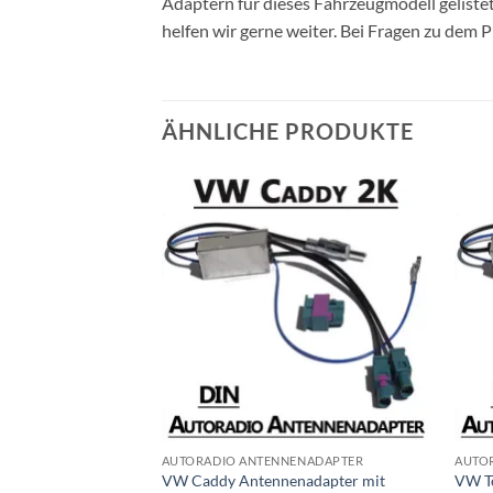
Adaptern für dieses Fahrzeugmodell gelist
helfen wir gerne weiter. Bei Fragen zu dem 
ÄHNLICHE PRODUKTE
ENADAPTER
AUTORADIO ANTENNENADAPTER
AUTO
enadapter mit
VW Caddy Antennenadapter mit
VW T