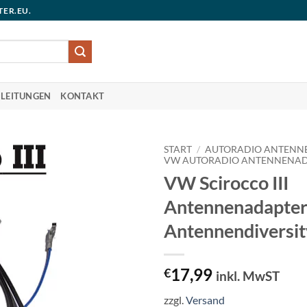
TER.EU.
LEITUNGEN
KONTAKT
START
/
AUTORADIO ANTENN
VW AUTORADIO ANTENNENA
VW Scirocco III
Antennenadapter
Antennendiversit
17,99
€
inkl. MwST
zzgl.
Versand