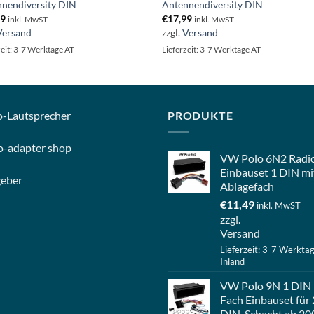
nendiversity DIN
Antennendiversity DIN
99
€
17,99
inkl. MwST
inkl. MwST
Versand
zzgl.
Versand
zeit: 3-7 Werktage AT
Lieferzeit: 3-7 Werktage AT
o-
Lautsprecher
PRODUKTE
o-
adapter shop
VW Polo 6N2 Radi
Einbauset 1 DIN mi
geber
Ablagefach
€
11,49
inkl. MwST
zzgl.
Versand
Lieferzeit: 3-7 Werkta
Inland
VW Polo 9N 1 DIN
Fach Einbauset für 
DIN-Schacht ab 20