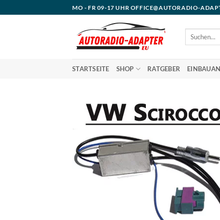
Zum
MO - FR 09-17 UHR OFFICE@AUTORADIO-ADAP
Inhalt
springen
Suchen
nach:
STARTSEITE
SHOP
RATGEBER
EINBAUAN