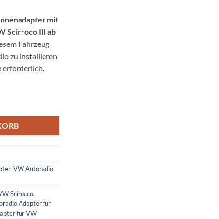
ennenadapter mit
 Scirroco III ab
diesem Fahrzeug
o zu installieren
 erforderlich.
 mit Antennendiversity DIN Menge
KORB
pter
,
VW Autoradio
VW Scirocco
,
oradio Adapter für
dapter für VW