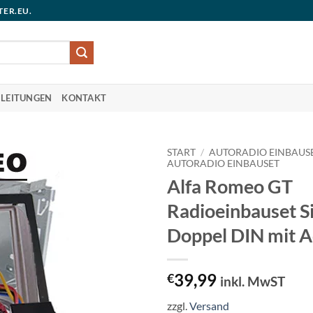
TER.EU.
LEITUNGEN
KONTAKT
START
/
AUTORADIO EINBAUS
AUTORADIO EINBAUSET
Alfa Romeo GT
Radioeinbauset Si
Doppel DIN mit A
39,99
€
inkl. MwST
zzgl.
Versand