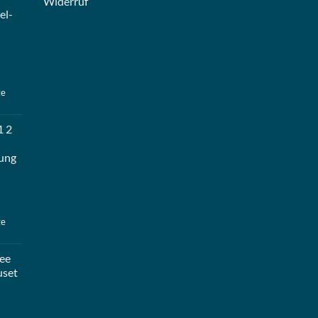
Widerruf
el-
ge
1 2
ung
ge
ee
uset