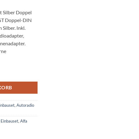
 Silber Doppel
 GT Doppel-DIN
Silber. Inkl.
dioadapter,
nenadapter.
rne
lber Doppel DIN mit Adapter Menge
KORB
inbauset
,
Autoradio
 Einbauset
,
Alfa