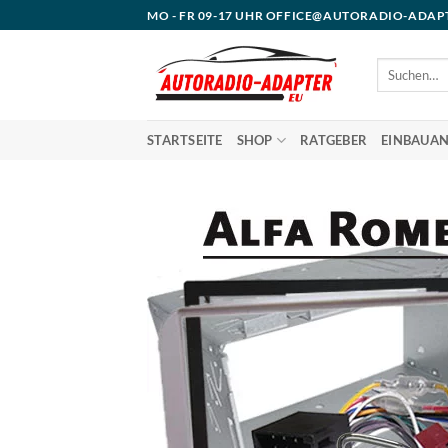
Zum
MO - FR 09-17 UHR OFFICE@AUTORADIO-ADAP
Inhalt
springen
Suchen
nach:
STARTSEITE
SHOP
RATGEBER
EINBAUAN