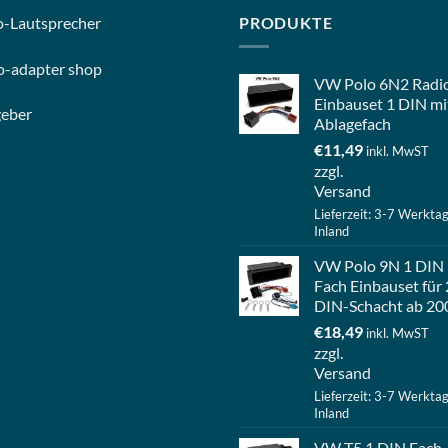
o-
Lautsprecher
PRODUKTE
o-
adapter shop
VW Polo 6N2 Radi
Einbauset 1 DIN mi
geber
Ablagefach
€
11,49
inkl. MwST
zzgl.
Versand
Lieferzeit: 3-7 Werkta
Inland
VW Polo 9N 1 DIN
Fach Einbauset für 
DIN-Schacht ab 20
€
18,49
inkl. MwST
zzgl.
Versand
Lieferzeit: 3-7 Werkta
Inland
VW T5 1 DIN Fach