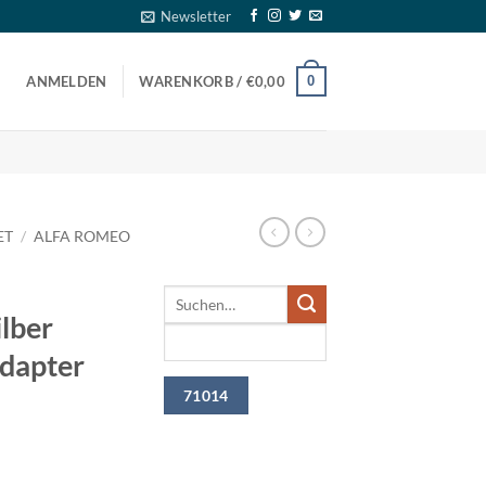
Newsletter
0
ANMELDEN
WARENKORB /
€
0,00
ET
/
ALFA ROMEO
lber
dapter