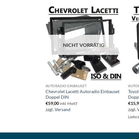
NICHT VORRÄTIG
ET
AUTORADIO EINBAUSET
AUTOR
toradio Einbauset
Chevrolet Lacetti Autoradio Einbauset
Toyot
Doppel DIN
Dopp
€
59,00
€
15,
inkl. MwST
zzgl.
Versand
zzgl.
ge AT
Liefer