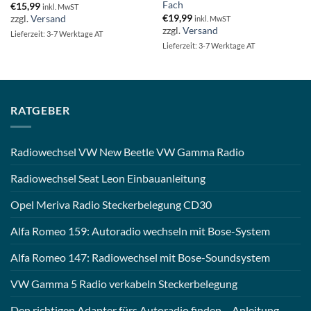
Fach
€
15,99
inkl. MwST
€
19,99
zzgl.
Versand
inkl. MwST
zzgl.
Versand
Lieferzeit: 3-7 Werktage AT
Lieferzeit: 3-7 Werktage AT
RATGEBER
Radiowechsel VW New Beetle VW Gamma Radio
Radiowechsel Seat Leon Einbauanleitung
Opel Meriva Radio Steckerbelegung CD30
Alfa Romeo 159: Autoradio wechseln mit Bose-System
Alfa Romeo 147: Radiowechsel mit Bose-Soundsystem
VW Gamma 5 Radio verkabeln Steckerbelegung
Den richtigen Adapter fürs Autoradio finden – Anleitung