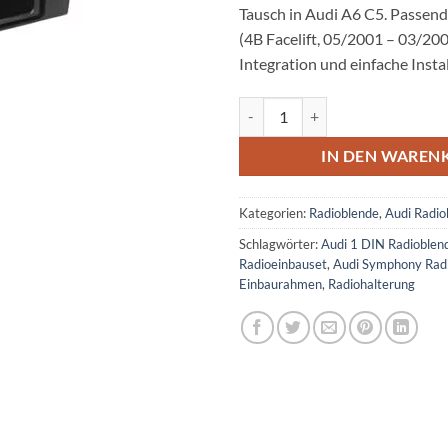
Tausch in Audi A6 C5. Passend
(4B Facelift, 05/2001 – 03/20
Integration und einfache Instal
Audi A6 Radioblende 1 DIN mit F
IN DEN WAREN
Kategorien:
Radioblende
,
Audi Radio
Schlagwörter:
Audi 1 DIN Radioblen
Radioeinbauset
,
Audi Symphony Rad
Einbaurahmen
,
Radiohalterung