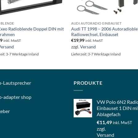
OBLENDE
AUDI AUTORADIO EINBAUSET
Exeo Radioblende Doppel DIN mit
Audi TT 1998 – 2006 Autoradioble
hrahmen
Radiowechsel, Einbauset
99
€
19,99
inkl. MwST
inkl. MwST
Versand
zzgl.
Versand
zeit: 3-7 Werktage Inland
Lieferzeit: 3-7 Werktage Inland
o-
Lautsprecher
PRODUKTE
o-
adapter shop
VW Polo 6N2 Radi
Einbauset 1 DIN mi
geber
Ablagefach
€
11,49
inkl. MwST
zzgl.
Versand