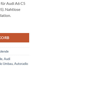
 für Audi A6 C5
05). Nahtlose
lation.
ach Autoradio Tausch Menge
KORB
blende
de
,
Audi
io Umbau
,
Autoradio