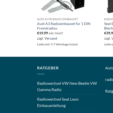
NBAUSET
AUDI AUTORADIO EINBAUSET
RADI
dioeinbauset für 1
Audi A3 Radioeinbauset für 1 DIN
Seat 
Fremdradios
Blec
€
19,99
€
39,
inkl. MwST
zzgl.
Versand
zzgl.
e Inland
Lieferzeit: 3-7 Werktage Inland
Liefer
RATGEBER
Aut
radi
Radiowechsel VW New Beetle VW
Gamma Radio
Rat
Radiowechsel Seat Leon
Einbauanleitung