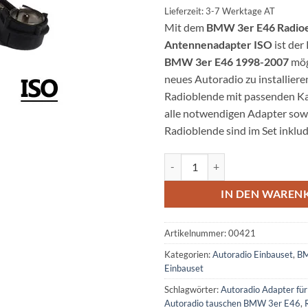
Lieferzeit: 3-7 Werktage AT
Mit dem
BMW 3er E46 Radioe
Antennenadapter ISO
ist der
BMW 3er E46 1998-2007
mög
neues Autoradio zu installieren
Radioblende mit passenden Kab
alle notwendigen Adapter sowi
Radioblende sind im Set inklu
BMW 3er E46 Radioeinbauset mi
IN DEN WAREN
Artikelnummer:
00421
Kategorien:
Autoradio Einbauset
,
BM
Einbauset
Schlagwörter:
Autoradio Adapter f
Autoradio tauschen BMW 3er E46
,