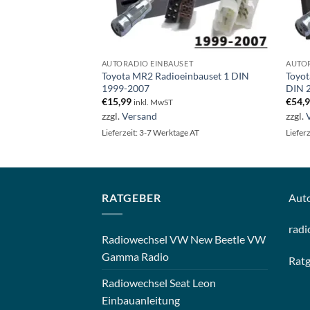
ET
AUTORADIO EINBAUSET
AUTOR
Autoradio Einbauset
Toyota MR2 Radioeinbauset 1 DIN
Toyot
1999-2007
DIN 
€
15,99
€
54,
inkl. MwST
zzgl.
Versand
zzgl.
ge AT
Lieferzeit: 3-7 Werktage AT
Liefer
RATGEBER
Aut
radi
Radiowechsel VW New Beetle VW
Gamma Radio
Rat
Radiowechsel Seat Leon
Einbauanleitung