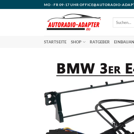
Zum
MO - FR 09-17 UHR OFFICE@AUTORADIO-ADAP
Inhalt
springen
Suchen
nach:
STARTSEITE
SHOP
RATGEBER
EINBAUAN