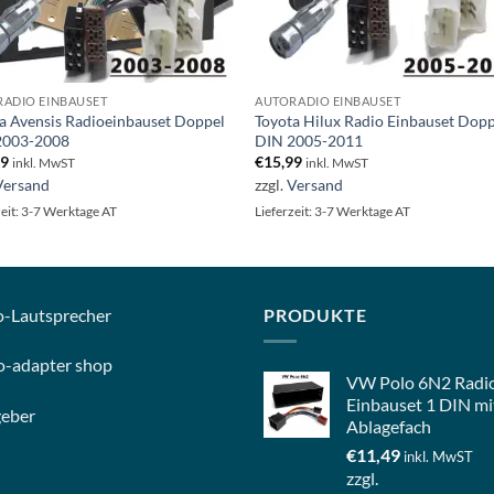
ADIO EINBAUSET
AUTORADIO EINBAUSET
a Avensis Radioeinbauset Doppel
Toyota Hilux Radio Einbauset Dop
2003-2008
DIN 2005-2011
99
€
15,99
inkl. MwST
inkl. MwST
Versand
zzgl.
Versand
zeit: 3-7 Werktage AT
Lieferzeit: 3-7 Werktage AT
o-
Lautsprecher
PRODUKTE
o-
adapter shop
VW Polo 6N2 Radi
Einbauset 1 DIN mi
geber
Ablagefach
€
11,49
inkl. MwST
zzgl.