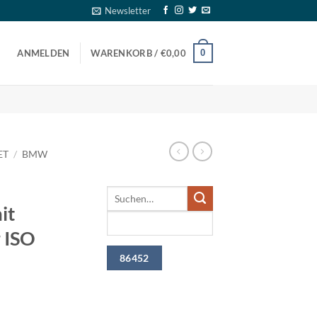
Newsletter
0
ANMELDEN
WARENKORB /
€
0,00
ET
/
BMW
it
 ISO