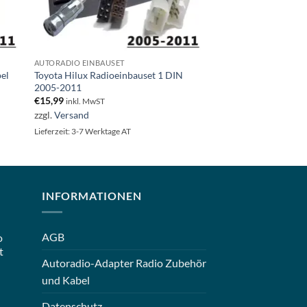
AUTORADIO EINBAUSET
pel
Toyota Hilux Radioeinbauset 1 DIN
2005-2011
€
15,99
inkl. MwST
zzgl.
Versand
Lieferzeit: 3-7 Werktage AT
INFORMATIONEN
AGB
o
t
Autoradio-Adapter Radio Zubehör
und Kabel
Datenschutz