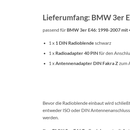
Lieferumfang: BMW 3er E
passend für
BMW 3er E46: 1998-2007 mit 4
1 x
1 DIN
Radioblende
schwarz
1 x
Radioadapter
40 PIN
für den Anschlu
1 x
Antennenadapter
DIN
Fakra Z
zum A
Bevor die Radioblende einbaut wird schlie
entweder ISO oder DIN Antennenanschluss a
werden.