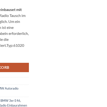
inbauset mit
 Radio Tausch im
lich. Um ein
 ist eine
eln erforderlich,
e die
diert.Typ:61020
t Antennenadapter ISO Menge
KORB
W Autoradio
ür BMW 3er E46
,
Radio Einbaurahmen