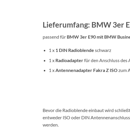
Lieferumfang: BMW 3er E
passend für
BMW 3er E90 mit BMW Busines
1 x
1 DIN
Radioblende
schwarz
1 x
Radioadapter
für den Anschluss des 
1 x
Antennenadapter
Fakra Z ISO
zum A
Bevor die Radioblende einbaut wird schlie
entweder ISO oder DIN Antennenanschluss a
werden.