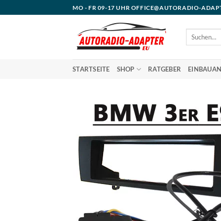
Zum
MO - FR 09-17 UHR OFFICE@AUTORADIO-ADAP
Inhalt
springen
Suchen
nach:
STARTSEITE
SHOP
RATGEBER
EINBAUAN