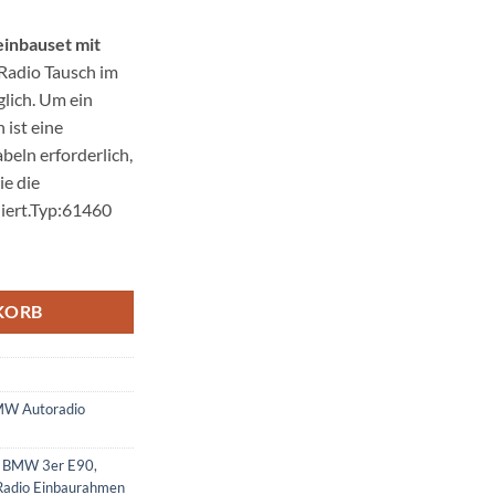
inbauset mit
 Radio Tausch im
lich. Um ein
 ist eine
eln erforderlich,
e die
diert.Typ:61460
t Antennenadapter ISO Menge
KORB
W Autoradio
ür BMW 3er E90
,
Radio Einbaurahmen