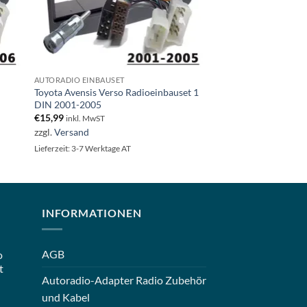
AUTORADIO EINBAUSET
AUTORADIO EINBAUSE
Toyota Avensis Verso Radioeinbauset 1
Chevrolet Lacetti Au
DIN 2001-2005
Doppel DIN
€
15,99
€
59,00
inkl. MwST
inkl. MwST
zzgl.
Versand
zzgl.
Versand
Lieferzeit: 3-7 Werktage AT
INFORMATIONEN
AGB
o
t
Autoradio-Adapter Radio Zubehör
und Kabel