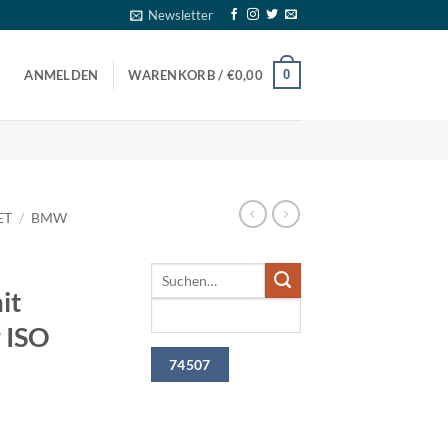
Newsletter
0
ANMELDEN
WARENKORB /
€
0,00
ET
/
BMW
it
 ISO