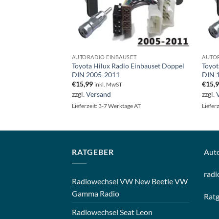
AUTORADIO EINBAUSET
AUTOR
Toyota Hilux Radio Einbauset Doppel
Toyot
DIN 2005-2011
DIN 
€
15,99
€
15,
inkl. MwST
zzgl.
Versand
zzgl.
Lieferzeit: 3-7 Werktage AT
Liefer
RATGEBER
Aut
radi
Radiowechsel VW New Beetle VW
Gamma Radio
Rat
Radiowechsel Seat Leon