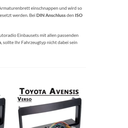
s Armaturenbrett einschnappen und wird so
esetzt werden. Bei
DIN Anschluss
den
ISO
utoradio Einbausets mit allen passenden
n
, sollte Ihr Fahrzeugtyp nicht dabei sein
NICHT V