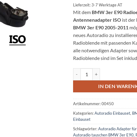
Lieferzeit: 3-7 Werktage AT
Mit dem
BMW 3er E90 Radioe
Antennenadapter ISO
ist der
BMW 3er E90 2005-2011
mög
neues Autoradio zu installieren
Radioblende mit passenden Kab
alle notwendigen Adapter sowi
Radioblende sind im Set inklu
BMW 3er E90 Radioeinbauset mi
IN DEN WAREN
Artikelnummer:
00450
Kategorien:
Autoradio Einbauset
,
BM
Einbauset
Schlagwörter:
Autoradio Adapter f
Autoradio tauschen BMW 3er E90
,