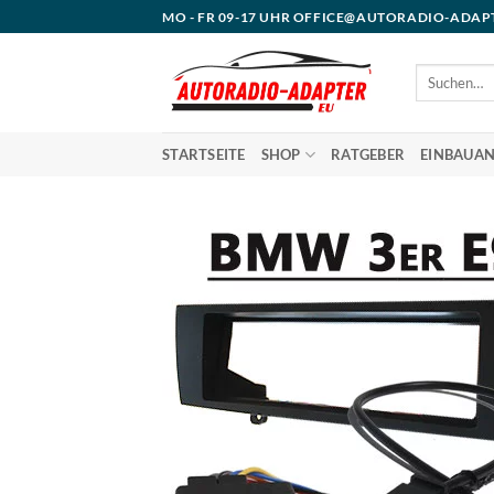
Zum
MO - FR 09-17 UHR OFFICE@AUTORADIO-ADAP
Inhalt
springen
Suchen
nach:
STARTSEITE
SHOP
RATGEBER
EINBAUAN