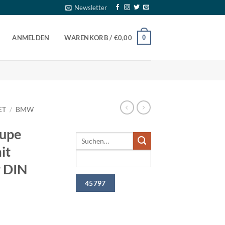
Newsletter
0
ANMELDEN
WARENKORB /
€
0,00
ET
/
BMW
upe
it
 DIN