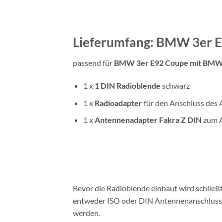
Lieferumfang: BMW 3er E
passend für
BMW 3er E92 Coupe mit BMW B
1 x
1 DIN
Radioblende
schwarz
1 x
Radioadapter
für den Anschluss des 
1 x
Antennenadapter
Fakra Z DIN
zum A
Bevor die Radioblende einbaut wird schlie
entweder ISO oder DIN Antennenanschluss a
werden.