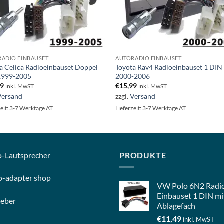
ADIO EINBAUSET
AUTORADIO EINBAUSET
a Celica Radioeinbauset Doppel
Toyota Rav4 Radioeinbauset 1 DIN
1999-2005
2000-2006
99
€
15,99
inkl. MwST
inkl. MwST
Versand
zzgl.
Versand
zeit: 3-7 Werktage AT
Lieferzeit: 3-7 Werktage AT
o-
Lautsprecher
PRODUKTE
o-
adapter shop
VW Polo 6N2 Radi
Einbauset 1 DIN mi
geber
Ablagefach
€
11,49
inkl. MwST