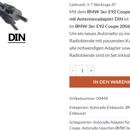
Lieferzeit: 3-7 Werktage AT
Mit dem
BMW 3er E92 Coupe 
mit Antennenadapter DIN
ist
im
BMW 3er E92 Coupe 2006
Um ein neues Autoradio zu inst
Radioblende mit passenden Kab
alle notwendigen Adapter sowi
Radioblende sind im Set inklu
BMW 3er E92 Coupe Radioeinbau
IN DEN WAREN
Artikelnummer:
00448
Kategorien:
Autoradio Einbauset
,
BM
Einbauset
Schlagwörter:
Autoradio Adapter f
Coupe
,
Autoradio tauschen BMW 3e