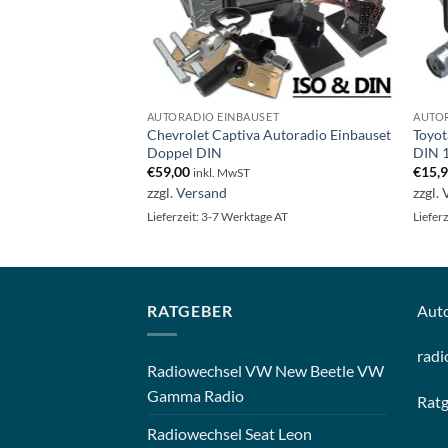
ET
AUTORADIO EINBAUSET
AUTOR
Autoradio Einbauset
Chevrolet Captiva Autoradio Einbauset
Toyot
Doppel DIN
DIN 
€
59,00
€
15,
inkl. MwST
zzgl.
Versand
zzgl.
Lieferzeit: 3-7 Werktage AT
Liefer
RATGEBER
Aut
radi
Radiowechsel VW New Beetle VW
Gamma Radio
Rat
Radiowechsel Seat Leon