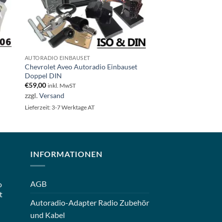
AUTORADIO EINBAUSET
Chevrolet Aveo Autoradio Einbauset
Doppel DIN
€
59,00
inkl. MwST
zzgl.
Versand
Lieferzeit: 3-7 Werktage AT
INFORMATIONEN
AGB
o
t
Autoradio-Adapter Radio Zubehör
und Kabel