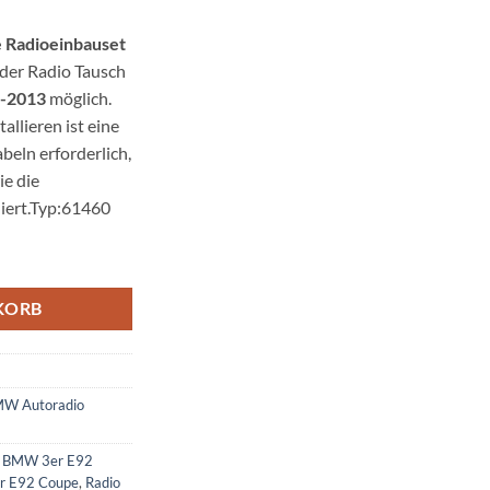
Radioeinbauset
 der Radio Tausch
-2013
möglich.
allieren ist eine
eln erforderlich,
e die
diert.Typ:61460
set mit Antennenadapter DIN Menge
KORB
W Autoradio
ür BMW 3er E92
r E92 Coupe
,
Radio