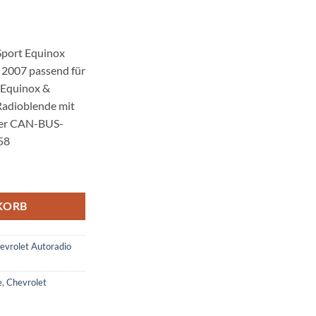
Sport Equinox
 2007 passend für
 Equinox &
Radioblende mit
ler CAN-BUS-
58
rt Equinox Express Radioblende 1 DIN ab 2007 Menge
KORB
evrolet Autoradio
e
,
Chevrolet