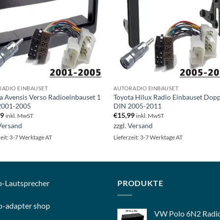
ADIO EINBAUSET
AUTORADIO EINBAUSET
a Avensis Verso Radioeinbauset 1
Toyota Hilux Radio Einbauset Dop
2001-2005
DIN 2005-2011
99
€
15,99
inkl. MwST
inkl. MwST
Versand
zzgl.
Versand
zeit: 3-7 Werktage AT
Lieferzeit: 3-7 Werktage AT
o-
Lautsprecher
PRODUKTE
o-
adapter shop
VW Polo 6N2 Radi