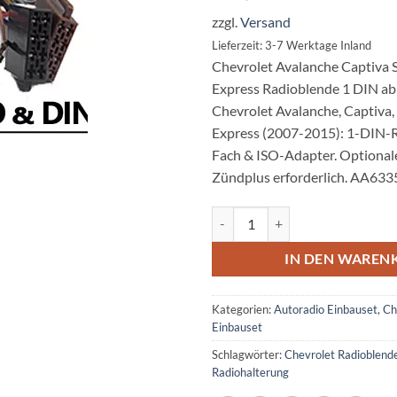
zzgl.
Versand
Lieferzeit: 3-7 Werktage Inland
Chevrolet Avalanche Captiva 
Express Radioblende 1 DIN ab
Chevrolet Avalanche, Captiva,
Express (2007-2015): 1-DIN-
Fach & ISO-Adapter. Optiona
Zündplus erforderlich. AA633
Chevrolet Avalanche Captiva Spo
IN DEN WAREN
Kategorien:
Autoradio Einbauset
,
Ch
Einbauset
Schlagwörter:
Chevrolet Radioblend
Radiohalterung