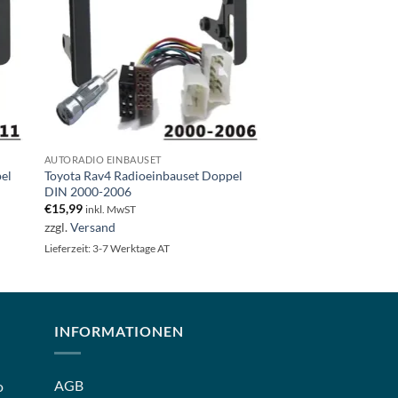
AUTORADIO EINBAUSET
pel
Toyota Rav4 Radioeinbauset Doppel
DIN 2000-2006
€
15,99
inkl. MwST
zzgl.
Versand
Lieferzeit: 3-7 Werktage AT
INFORMATIONEN
AGB
o