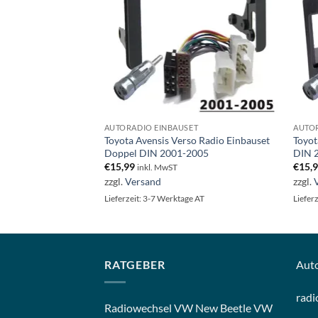
ET
AUTORADIO EINBAUSET
AUTOR
ioeinbauset 1 DIN
Toyota Avensis Verso Radio Einbauset
Toyot
Doppel DIN 2001-2005
DIN 
€
15,99
€
15,
inkl. MwST
zzgl.
Versand
zzgl.
ge AT
Lieferzeit: 3-7 Werktage AT
Liefer
RATGEBER
Aut
radi
Radiowechsel VW New Beetle VW