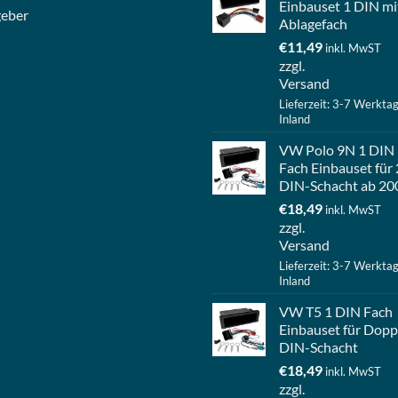
Einbauset 1 DIN mi
geber
Ablagefach
€
11,49
inkl. MwST
zzgl.
Versand
Lieferzeit: 3-7 Werkta
Inland
VW Polo 9N 1 DIN
Fach Einbauset für 
DIN-Schacht ab 20
€
18,49
inkl. MwST
zzgl.
Versand
Lieferzeit: 3-7 Werkta
Inland
VW T5 1 DIN Fach
Einbauset für Dopp
DIN-Schacht
€
18,49
inkl. MwST
zzgl.