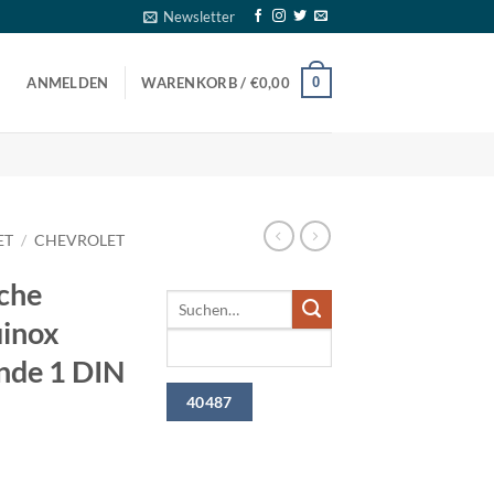
Newsletter
0
ANMELDEN
WARENKORB /
€
0,00
ET
/
CHEVROLET
che
uinox
nde 1 DIN