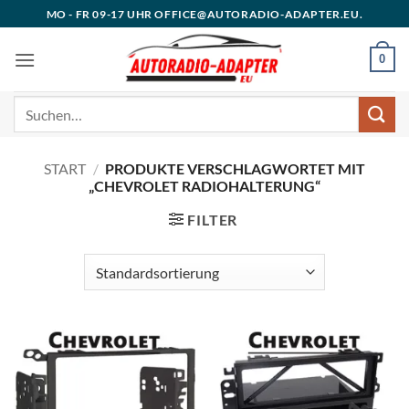
Zum
MO - FR 09-17 UHR OFFICE@AUTORADIO-ADAPTER.EU.
Inhalt
springen
0
Suchen
nach:
START
/
PRODUKTE VERSCHLAGWORTET MIT
„CHEVROLET RADIOHALTERUNG“
FILTER