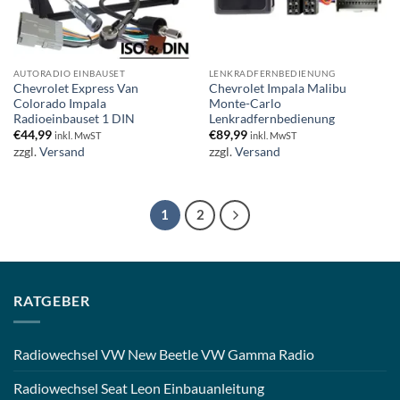
AUTORADIO EINBAUSET
LENKRADFERNBEDIENUNG
Chevrolet Express Van
Chevrolet Impala Malibu
Colorado Impala
Monte-Carlo
Radioeinbauset 1 DIN
Lenkradfernbedienung
€
44,99
€
89,99
inkl. MwST
inkl. MwST
zzgl.
Versand
zzgl.
Versand
1
2
RATGEBER
Radiowechsel VW New Beetle VW Gamma Radio
Radiowechsel Seat Leon Einbauanleitung