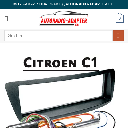
Zum
MO - FR 09-17 UHR OFFICE@AUTORADIO-ADAPTER.EU.
Inhalt
springen
0
Suchen
nach: