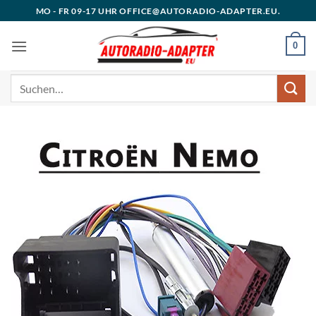
Zum
MO - FR 09-17 UHR OFFICE@AUTORADIO-ADAPTER.EU.
Inhalt
springen
0
Suchen
nach: