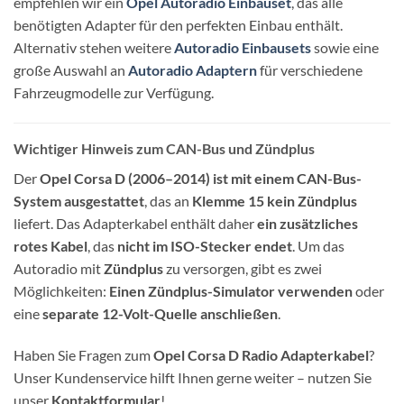
empfehlen wir ein
Opel Autoradio Einbauset
, das alle
benötigten Adapter für den perfekten Einbau enthält.
Alternativ stehen weitere
Autoradio Einbausets
sowie eine
große Auswahl an
Autoradio Adaptern
für verschiedene
Fahrzeugmodelle zur Verfügung.
Wichtiger Hinweis zum CAN-Bus und Zündplus
Der
Opel Corsa D (2006–2014) ist mit einem CAN-Bus-
System ausgestattet
, das an
Klemme 15 kein Zündplus
liefert. Das Adapterkabel enthält daher
ein zusätzliches
rotes Kabel
, das
nicht im ISO-Stecker endet
. Um das
Autoradio mit
Zündplus
zu versorgen, gibt es zwei
Möglichkeiten:
Einen Zündplus-Simulator verwenden
oder
eine
separate 12-Volt-Quelle anschließen
.
Haben Sie Fragen zum
Opel Corsa D Radio Adapterkabel
?
Unser Kundenservice hilft Ihnen gerne weiter – nutzen Sie
unser
Kontaktformular
!