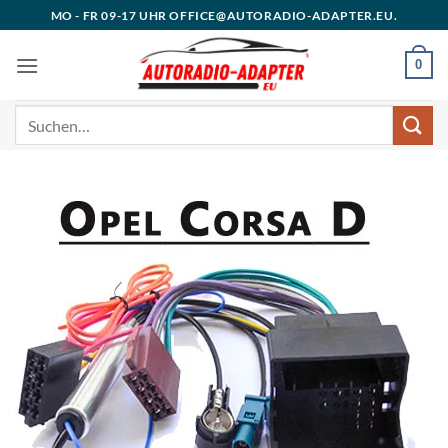
Zum
MO - FR 09-17 UHR OFFICE@AUTORADIO-ADAPTER.EU.
Inhalt
springen
0
Suchen
nach: