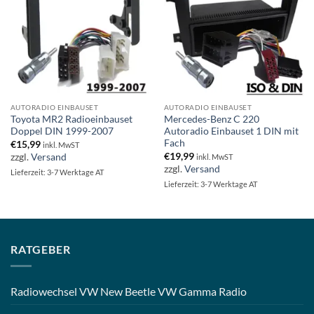
AUTORADIO EINBAUSET
AUTORADIO EINBAUSET
Toyota MR2 Radioeinbauset
Mercedes-Benz C 220
Doppel DIN 1999-2007
Autoradio Einbauset 1 DIN mit
Fach
€
15,99
inkl. MwST
€
19,99
zzgl.
Versand
inkl. MwST
zzgl.
Versand
Lieferzeit: 3-7 Werktage AT
Lieferzeit: 3-7 Werktage AT
RATGEBER
Radiowechsel VW New Beetle VW Gamma Radio