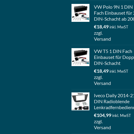
VW Polo 9N 1 DIN
Fach Einbauset für 
DIN-Schacht ab 20
€
18,49
inkl. MwST
zzgl.
Versand
VW T5 1 DIN Fach
Einbauset für Dopp
DIN-Schacht
€
18,49
inkl. MwST
zzgl.
Versand
Iveco Daily 2014-2
DIN Radioblende
Lenkradfernbedien
€
104,99
inkl. MwST
zzgl.
Versand