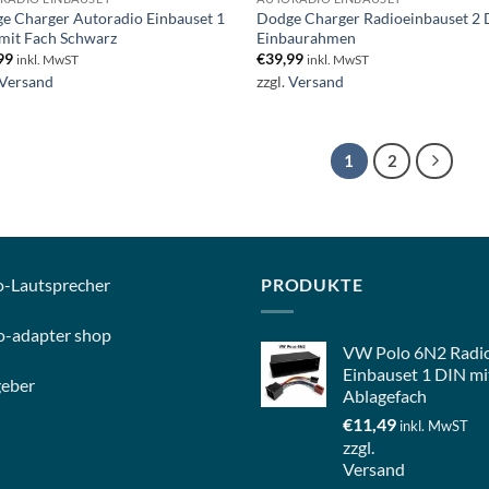
e Charger Autoradio Einbauset 1
Dodge Charger Radioeinbauset 2
mit Fach Schwarz
Einbaurahmen
99
€
39,99
inkl. MwST
inkl. MwST
Versand
zzgl.
Versand
1
2
o-
Lautsprecher
PRODUKTE
o-
adapter shop
VW Polo 6N2 Radi
Einbauset 1 DIN mi
geber
Ablagefach
€
11,49
inkl. MwST
zzgl.
Versand