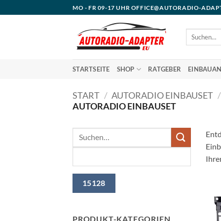
Zum
MO - FR 09-17 UHR OFFICE@AUTORADIO-ADAP
Inhalt
springen
Suchen
nach:
STARTSEITE
SHOP
RATGEBER
EINBAUAN
START
/
AUTORADIO EINBAUSET
/
AUTORADIO EINBAUSET
Entd
Einb
Ihre
PRODUKT-KATEGORIEN