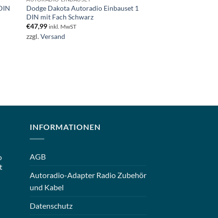
 DIN
Dodge Dakota Autoradio Einbauset 1
DIN mit Fach Schwarz
€
47,99
inkl. MwST
zzgl.
Versand
INFORMATIONEN
AGB
o
t
Autoradio-Adapter Radio Zubehör
und Kabel
Datenschutz