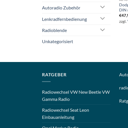
Dodg
Autoradio Zubehör
DIN 
€
47,
Lenkradfernbedienung
zzgl.
Radioblende
Unkategorisiert
RATGEBER
Aut
radi
Radiowechsel VW New Beetle VW
Gamma Radio
Rat
Radiowechsel Seat Leon
Einbauanleitung
Opel Meriva Radio