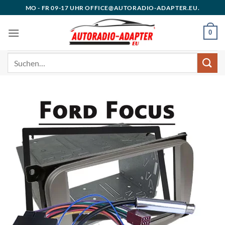
Zum
MO - FR 09-17 UHR OFFICE@AUTORADIO-ADAPTER.EU.
Inhalt
springen
0
Suchen
nach: