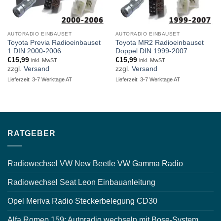
AUTORADIO EINBAUSET
AUTORADIO EINBAUSET
Toyota Previa Radioeinbauset
Toyota MR2 Radioeinbauset
1 DIN 2000-2006
Doppel DIN 1999-2007
€
15,99
€
15,99
inkl. MwST
inkl. MwST
zzgl.
Versand
zzgl.
Versand
Lieferzeit: 3-7 Werktage AT
Lieferzeit: 3-7 Werktage AT
RATGEBER
Radiowechsel VW New Beetle VW Gamma Radio
Radiowechsel Seat Leon Einbauanleitung
Opel Meriva Radio Steckerbelegung CD30
Alfa Romeo 159: Autoradio wechseln mit Bose-System