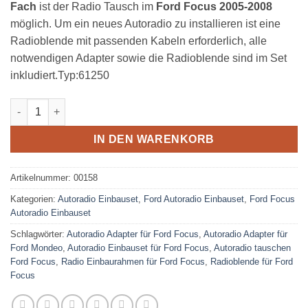
Fach
ist der Radio Tausch im
Ford Focus 2005-2008
möglich. Um ein neues Autoradio zu installieren ist eine
Radioblende mit passenden Kabeln erforderlich, alle
notwendigen Adapter sowie die Radioblende sind im Set
inkludiert.Typ:61250
Ford Focus II Autoradio Einbauset 1 DIN mit Fach Menge
IN DEN WARENKORB
Artikelnummer:
00158
Kategorien:
Autoradio Einbauset
,
Ford Autoradio Einbauset
,
Ford Focus
Autoradio Einbauset
Schlagwörter:
Autoradio Adapter für Ford Focus
,
Autoradio Adapter für
Ford Mondeo
,
Autoradio Einbauset für Ford Focus
,
Autoradio tauschen
Ford Focus
,
Radio Einbaurahmen für Ford Focus
,
Radioblende für Ford
Focus