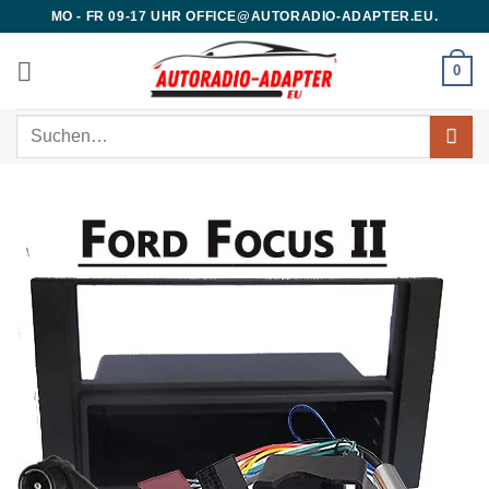
Zum
MO - FR 09-17 UHR OFFICE@AUTORADIO-ADAPTER.EU.
Inhalt
springen
0
Suchen
nach: