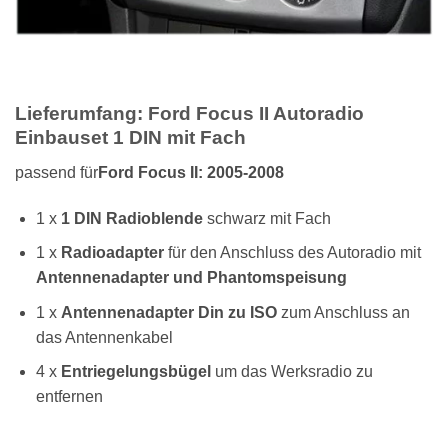
Lieferumfang: Ford Focus II Autoradio
Einbauset 1 DIN mit Fach
passend für
Ford Focus II: 2005-2008
1 x
1 DIN
Radioblende
schwarz mit Fach
1 x
Radioadapter
für den Anschluss des Autoradio mit
Antennenadapter und Phantomspeisung
1 x
Antennenadapter
Din zu ISO
zum Anschluss an
das Antennenkabel
4 x
Entriegelungsbügel
um das Werksradio zu
entfernen