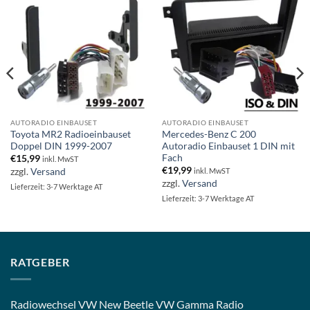
AUTORADIO EINBAUSET
AUTORADIO EINBAUSET
Toyota MR2 Radioeinbauset
Mercedes-Benz C 200
Doppel DIN 1999-2007
Autoradio Einbauset 1 DIN mit
Fach
€
15,99
inkl. MwST
€
19,99
zzgl.
Versand
inkl. MwST
zzgl.
Versand
Lieferzeit: 3-7 Werktage AT
Lieferzeit: 3-7 Werktage AT
RATGEBER
Radiowechsel VW New Beetle VW Gamma Radio