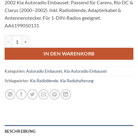
2002 Kia Autoradio Einbauset: Passend für Carens, Rio DC &
Clarus (2000–2002). Inkl. Radioblende, Adapterkabel &
Antennenstecker. Für 1-DIN-Radios geeignet.
AA6199050131
Kia Carens FG Clarus Rio DC Autoradio Einbauset 1 DIN bis 2002 Me
IN DEN WARENKORB
Kategorien:
Autoradio Einbauset
,
Kia Autoradio Einbauset
Schlagwörter:
Kia Radioblende
,
Kia Radiohalterung
BESCHREIBUNG