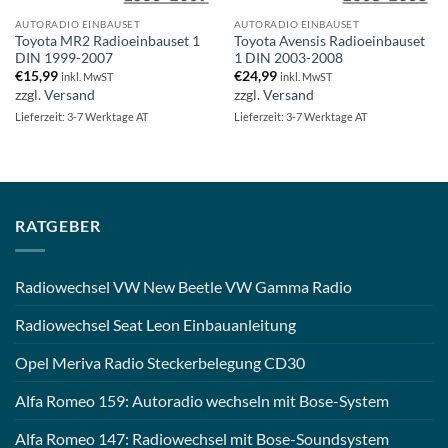
AUTORADIO EINBAUSET
AUTORADIO EINBAUSET
Toyota MR2 Radioeinbauset 1
Toyota Avensis Radioeinbauset
DIN 1999-2007
1 DIN 2003-2008
€
15,99
€
24,99
inkl. MwST
inkl. MwST
zzgl.
Versand
zzgl.
Versand
Lieferzeit: 3-7 Werktage AT
Lieferzeit: 3-7 Werktage AT
RATGEBER
Radiowechsel VW New Beetle VW Gamma Radio
Radiowechsel Seat Leon Einbauanleitung
Opel Meriva Radio Steckerbelegung CD30
Alfa Romeo 159: Autoradio wechseln mit Bose-System
Alfa Romeo 147: Radiowechsel mit Bose-Soundsystem