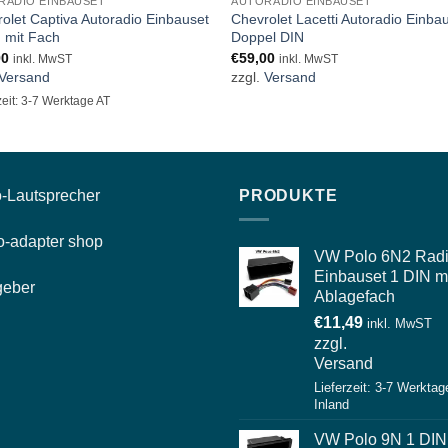
RADIO EINBAUSET
AUTORADIO EINBAUSET
olet Captiva Autoradio Einbauset
Chevrolet Lacetti Autoradio Einba
 mit Fach
Doppel DIN
90
€
59,00
inkl. MwST
inkl. MwST
Versand
zzgl.
Versand
zeit: 3-7 Werktage AT
-
Lautsprecher
PRODUKTE
o-
adapter shop
VW Polo 6N2 Rad
Einbauset 1 DIN m
geber
Ablagefach
€
11,49
inkl. MwST
zzgl.
Versand
Lieferzeit: 3-7 Werktag
Inland
VW Polo 9N 1 DIN