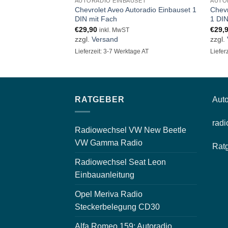
AUTORADIO EINBAUSET
AUTO
Chevrolet Aveo Autoradio Einbauset 1
Chevr
DIN mit Fach
1 DIN
€
29,90
€
29,
inkl. MwST
zzgl.
Versand
zzgl.
Lieferzeit: 3-7 Werktage AT
Liefer
RATGEBER
Auto
radi
Radiowechsel VW New Beetle
VW Gamma Radio
Rat
Radiowechsel Seat Leon
Einbauanleitung
Opel Meriva Radio
Steckerbelegung CD30
Alfa Romeo 159: Autoradio