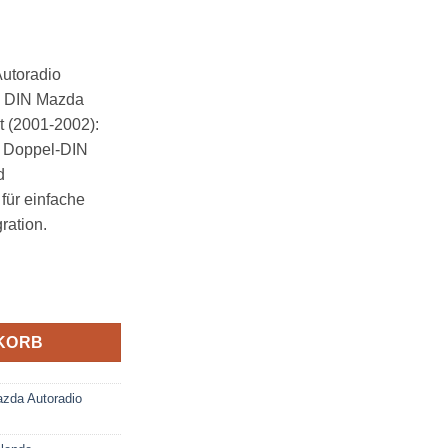
utoradio
1 DIN Mazda
t (2001-2002):
 Doppel-DIN
d
für einfache
ration.
toradio Einbauset Doppel DIN oder 1 DIN Menge
KORB
zda Autoradio