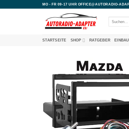
Zum
MO - FR 09-17 UHR OFFICE@AUTORADIO-ADAP
Inhalt
springen
Suchen
nach:
STARTSEITE
SHOP
RATGEBER
EINBA