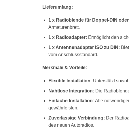
Lieferumfang:
1 x Radioblende für Doppel-DIN oder
Armaturenbrett.
1 x Radioadapter:
Ermöglicht den sich
1 x Antennenadapter ISO zu DIN:
Biet
vom Anschlussstandard.
Merkmale & Vorteile:
Flexible Installation:
Unterstützt sowoh
Nahtlose Integration:
Die Radioblende 
Einfache Installation:
Alle notwendigen
gewährleisten.
Zuverlässige Verbindung:
Der Radioad
des neuen Autoradios.