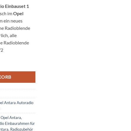
io Einbauset 1
usch im
Opel
m ein neues
eine Radioblende
ich, alle
ie Radioblende
72
t 1 DIN schwarz Menge
KORB
el Antara Autoradio
t
 Opel Antara
,
dio Einbaurahmen für
ntara
,
Radiozubehör