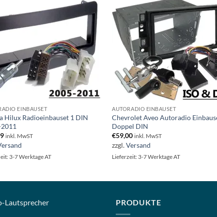
ADIO EINBAUSET
AUTORADIO EINBAUSET
a Hilux Radioeinbauset 1 DIN
Chevrolet Aveo Autoradio Einbaus
-2011
Doppel DIN
99
€
59,00
inkl. MwST
inkl. MwST
Versand
zzgl.
Versand
zeit: 3-7 Werktage AT
Lieferzeit: 3-7 Werktage AT
o-
Lautsprecher
PRODUKTE