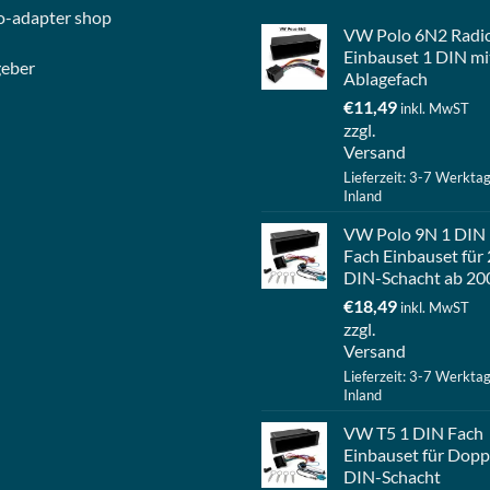
o-
adapter shop
VW Polo 6N2 Radi
Einbauset 1 DIN mi
geber
Ablagefach
€
11,49
inkl. MwST
zzgl.
Versand
Lieferzeit: 3-7 Werkta
Inland
VW Polo 9N 1 DIN
Fach Einbauset für 
DIN-Schacht ab 20
€
18,49
inkl. MwST
zzgl.
Versand
Lieferzeit: 3-7 Werkta
Inland
VW T5 1 DIN Fach
Einbauset für Dopp
DIN-Schacht