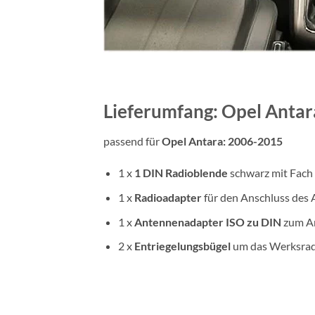
Lieferumfang: Opel Antar
passend für
Opel Antara: 2006-2015
1 x
1 DIN
Radioblende
schwarz mit Fach
1 x
Radioadapter
für den Anschluss des 
1 x
Antennenadapter
ISO zu DIN
zum An
2 x
Entriegelungsbügel
um das Werksrad