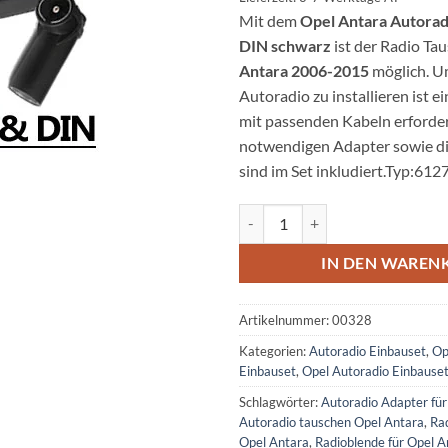
Mit dem
Opel Antara Autorad
DIN schwarz
ist der Radio Ta
Antara 2006-2015
möglich. U
Autoradio zu installieren ist 
mit passenden Kabeln erforderl
notwendigen Adapter sowie d
sind im Set inkludiert.Typ:612
Opel Antara Autoradio Einbause
IN DEN WAREN
Artikelnummer:
00328
Kategorien:
Autoradio Einbauset
,
Op
Einbauset
,
Opel Autoradio Einbause
Schlagwörter:
Autoradio Adapter für
Autoradio tauschen Opel Antara
,
Ra
Opel Antara
,
Radioblende für Opel A