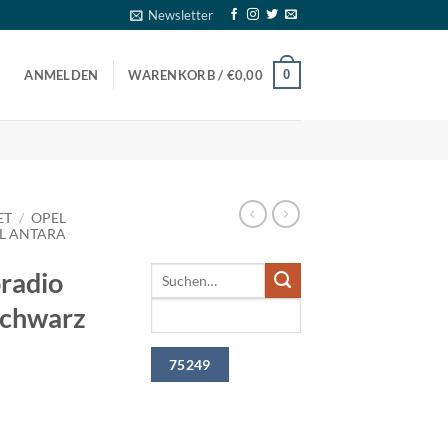
Newsletter
0
ANMELDEN
WARENKORB /
€
0,00
ET
/
OPEL
L ANTARA
radio
schwarz