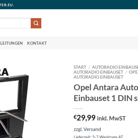
TER.EU.
LEITUNGEN
KONTAKT
START
/
AUTORADIO EINBAUS
AUTORADIO EINBAUSET
/
OPE
AUTORADIO EINBAUSET
Opel Antara Auto
Einbauset 1 DIN 
29,99
€
inkl. MwST
zzgl.
Versand
Lieferzeit: 3-7 Werktage AT