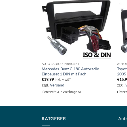
ET
AUTORADIO EINBAUSET
AUTOR
oeinbauset 1 DIN
Mercedes-Benz C 180 Autoradio
Toyot
Einbauset 1 DIN mit Fach
2005
€
19,99
€
15,
inkl. MwST
zzgl.
Versand
zzgl.
ge AT
Lieferzeit: 3-7 Werktage AT
Liefer
RATGEBER
Aut