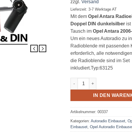
zzgl.
Versand
Lieferzeit: 3-7 Werktage AT
Mit dem
Opel Antara Radioe
Doppel DIN dunkelsilber
ist
Tausch im
Opel Antara 2006
Um ein neues Autoradio zu ins
Radioblende mit passenden 
erforderlich, alle notwendige
die Radioblende sind im Set
inkludiert.Typ:63125
Opel Antara Radioeinbauset D
IN DEN WAREN
Artikelnummer:
00337
Kategorien:
Autoradio Einbauset
,
Op
Einbauset
,
Opel Autoradio Einbause