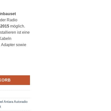
inbauset
 der Radio
-2015
möglich.
tallieren ist eine
Kabeln
n Adapter sowie
oppel DIN dunkelsilber Menge
KORB
el Antara Autoradio
t