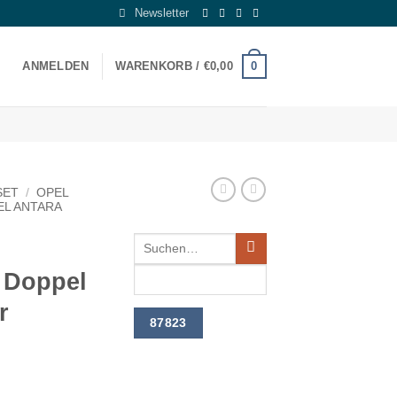
Newsletter
0
ANMELDEN
WARENKORB /
€
0,00
SET
/
OPEL
EL ANTARA
 Doppel
r