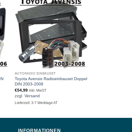
AUTORADIO EINBAUSET
AUTORADIO EINBAUS
IN
Toyota Avensis Radioeinbauset Doppel
Toyota Hilux Radio 
DIN 2003-2008
DIN 2005-2011
€
54,99
€
15,99
inkl. MwST
inkl. MwST
zzgl.
Versand
zzgl.
Versand
Lieferzeit: 3-7 Werktage AT
Lieferzeit: 3-7 Werktage
INFORMATIONEN