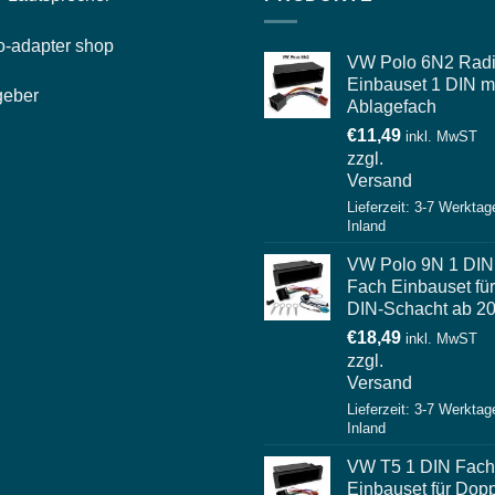
o-
adapter shop
VW Polo 6N2 Rad
Einbauset 1 DIN m
geber
Ablagefach
€
11,49
inkl. MwST
zzgl.
Versand
Lieferzeit: 3-7 Werktag
Inland
VW Polo 9N 1 DIN
Fach Einbauset für
DIN-Schacht ab 2
€
18,49
inkl. MwST
zzgl.
Versand
Lieferzeit: 3-7 Werktag
Inland
VW T5 1 DIN Fach
Einbauset für Dopp