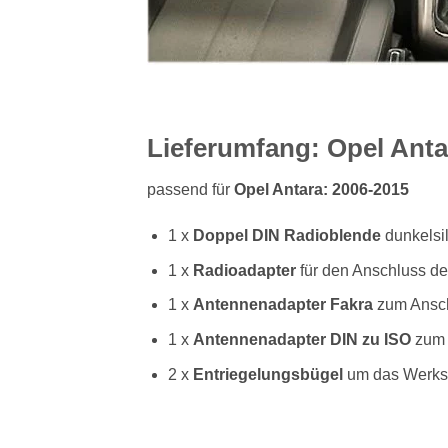
Lieferumfang: Opel Anta
passend für
Opel Antara: 2006-2015
1 x
Doppel DIN
Radioblende
dunkelsi
1 x
Radioadapter
für den Anschluss de
1 x
Antennenadapter
Fakra
zum Ansch
1 x
Antennenadapter
DIN zu ISO
zum 
2 x
Entriegelungsbügel
um das Werks