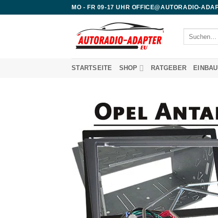
Zum
MO - FR 09-17 UHR OFFICE@AUTORADIO-ADAP
Inhalt
springen
Suchen
nach:
STARTSEITE
SHOP
RATGEBER
EINBA