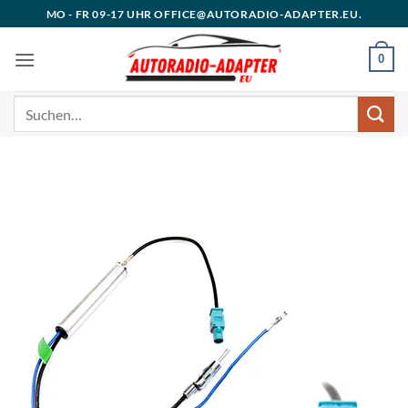
Zum
MO - FR 09-17 UHR OFFICE@AUTORADIO-ADAPTER.EU.
Inhalt
springen
0
Suchen
nach: