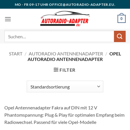
Zum
MO - FR 09-17 UHR OFFICE@AUTORADIO-ADAPTER.EU.
Inhalt
springen
0
Suchen
nach:
START
/
AUTORADIO ANTENNENADAPTER
/
OPEL
AUTORADIO ANTENNENADAPTER
FILTER
Opel Antennenadapter Fakra auf DIN mit 12 V
Phantomspannung: Plug & Play für optimalen Empfang beim
Radiowechsel. Passend für viele Opel-Modelle