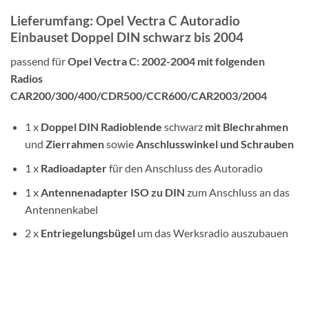
Lieferumfang: Opel Vectra C Autoradio
Einbauset Doppel DIN schwarz bis 2004
passend für
Opel Vectra C: 2002-2004 mit folgenden
Radios
CAR200/300/400/CDR500/CCR600/CAR2003/2004
1 x
Doppel DIN
Radioblende
schwarz
mit Blechrahmen
und
Zierrahmen
sowie
Anschlusswinkel und Schrauben
1 x
Radioadapter
für den Anschluss des Autoradio
1 x
Antennenadapter
ISO zu DIN
zum Anschluss an das
Antennenkabel
2 x
Entriegelungsbügel
um das Werksradio auszubauen