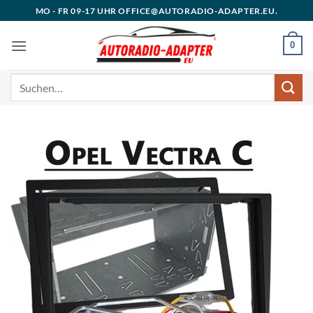
Zum
MO - FR 09-17 UHR OFFICE@AUTORADIO-ADAPTER.EU.
Inhalt
springen
0
Suchen
nach: