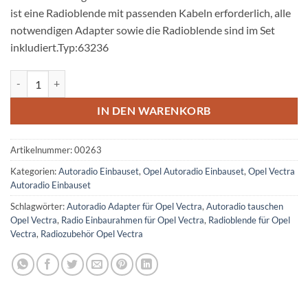
ist eine Radioblende mit passenden Kabeln erforderlich, alle
notwendigen Adapter sowie die Radioblende sind im Set
inkludiert.Typ:63236
Opel Vectra C Autoradio Einbauset Doppel DIN schwarz bis 2004 Me
IN DEN WARENKORB
Artikelnummer:
00263
Kategorien:
Autoradio Einbauset
,
Opel Autoradio Einbauset
,
Opel Vectra
Autoradio Einbauset
Schlagwörter:
Autoradio Adapter für Opel Vectra
,
Autoradio tauschen
Opel Vectra
,
Radio Einbaurahmen für Opel Vectra
,
Radioblende für Opel
Vectra
,
Radiozubehör Opel Vectra