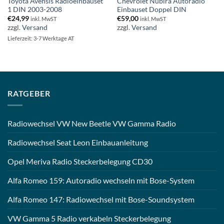
Toyota Avensis Radioeinbauset
Chevrolet Nubira Autoradio
1 DIN 2003-2008
Einbauset Doppel DIN
€
24,99
€
59,00
inkl. MwST
inkl. MwST
zzgl.
Versand
zzgl.
Versand
Lieferzeit: 3-7 Werktage AT
RATGEBER
Radiowechsel VW New Beetle VW Gamma Radio
Radiowechsel Seat Leon Einbauanleitung
Opel Meriva Radio Steckerbelegung CD30
Alfa Romeo 159: Autoradio wechseln mit Bose-System
Alfa Romeo 147: Radiowechsel mit Bose-Soundsystem
VW Gamma 5 Radio verkabeln Steckerbelegung