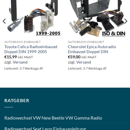
AUTORADIO EINBAUSET
AUTORADIO EINBAUSET
Toyota Celica Radioeinbauset
Chevrolet Epica Autoradio
Doppel DIN 1999-2005
Einbauset Doppel DIN
€
15,99
€
59,00
inkl. MwST
inkl. MwST
zzgl.
Versand
zzgl.
Versand
Lieferzeit: 3-7 Werktage AT
Lieferzeit: 3-7 Werktage AT
RATGEBER
Radiowechsel VW New Beetle VW Gamma Radio
Radiowechsel Seat Leon Einbauanleitung