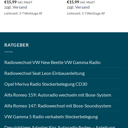
€
15,99
€
15,99
inkl. MwST
inkl. MwST
zzgl.
Versand
zzgl.
Versand
Lieferzeit: 3-7 Werktage AT
Lieferzeit: 3-7 Werktage AT
RATGEBER
Radiowechsel VW New Beetle VW Gamma Radio
Radiowechsel Seat Leon Einbauanleitung
Opel Meriva Radio Steckerbelegung CD30
Alfa Romeo 159: Autoradio wechseln mit Bose-System
Alfa Romeo 147: Radiowechsel mit Bose-Soundsystem
VW Gamma 5 Radio verkabeln Steckerbelegung
Den richtigen Adapter fürs Autoradio finden – Anleitung