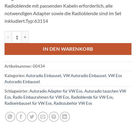
Radioblende mit passenden Kabeln erforderlich, alle
notwendigen Adapter sowie die Radioblende sind im Set
inkludiert.Typ:63114
VW EOS Radioeinbauset 2 DIN mit Antennen Diversity Menge
IN DEN WARENKORB
Artikelnummer:
00434
Kategorien:
Autoradio Einbauset
,
VW Autoradio Einbauset
,
VW Eos
Autoradio Einbauset
Schlagwörter:
Autoradio Adapter für VW Eos
,
Autoradio tauschen VW
Eos
,
Radio Einbaurahmen für VW Eos
,
Radioblende für VW Eos
,
Radioeinbauset für VW Eos
,
Radiozubehör VW Eos