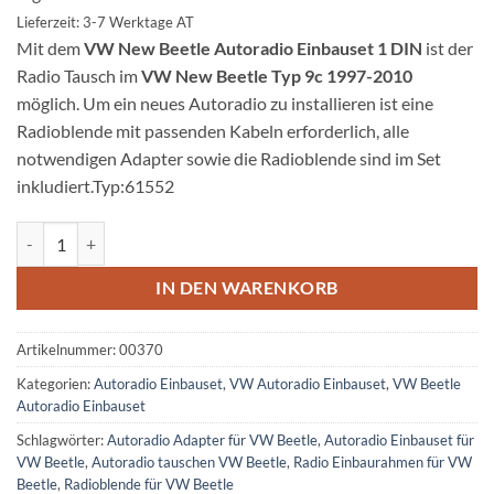
Lieferzeit: 3-7 Werktage AT
Mit dem
VW New Beetle Autoradio Einbauset 1 DIN
ist der
Radio Tausch im
VW New Beetle Typ 9c 1997-2010
möglich. Um ein neues Autoradio zu installieren ist eine
Radioblende mit passenden Kabeln erforderlich, alle
notwendigen Adapter sowie die Radioblende sind im Set
inkludiert.Typ:61552
VW New Beetle Autoradio Einbauset 1 DIN Menge
IN DEN WARENKORB
Artikelnummer:
00370
Kategorien:
Autoradio Einbauset
,
VW Autoradio Einbauset
,
VW Beetle
Autoradio Einbauset
Schlagwörter:
Autoradio Adapter für VW Beetle
,
Autoradio Einbauset für
VW Beetle
,
Autoradio tauschen VW Beetle
,
Radio Einbaurahmen für VW
Beetle
,
Radioblende für VW Beetle