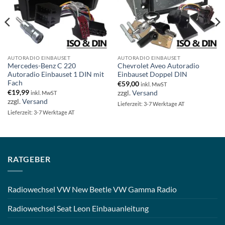
AUTORADIO EINBAUSET
AUTORADIO EINBAUSET
Mercedes-Benz C 220
Chevrolet Aveo Autoradio
Autoradio Einbauset 1 DIN mit
Einbauset Doppel DIN
Fach
€
59,00
inkl. MwST
€
19,99
zzgl.
Versand
inkl. MwST
zzgl.
Versand
Lieferzeit: 3-7 Werktage AT
Lieferzeit: 3-7 Werktage AT
RATGEBER
Radiowechsel VW New Beetle VW Gamma Radio
Radiowechsel Seat Leon Einbauanleitung