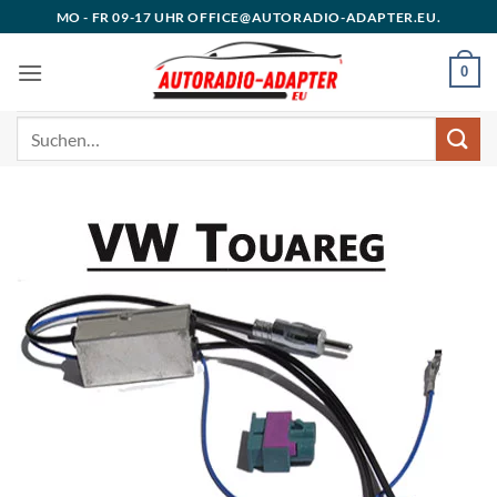
Zum
MO - FR 09-17 UHR OFFICE@AUTORADIO-ADAPTER.EU.
Inhalt
springen
0
Suchen
nach: