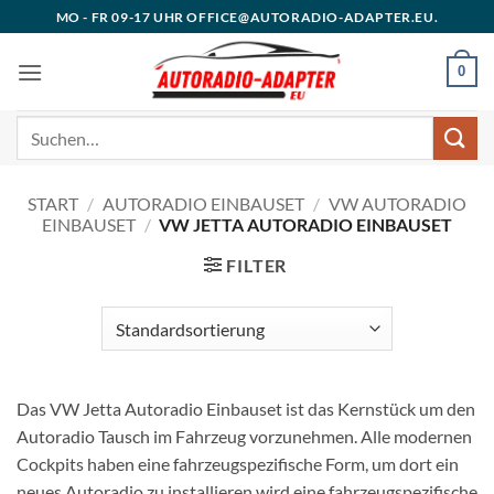
Zum
MO - FR 09-17 UHR OFFICE@AUTORADIO-ADAPTER.EU.
Inhalt
springen
0
Suchen
nach:
START
/
AUTORADIO EINBAUSET
/
VW AUTORADIO
EINBAUSET
/
VW JETTA AUTORADIO EINBAUSET
FILTER
Das VW Jetta Autoradio Einbauset ist das Kernstück um den
Autoradio Tausch im Fahrzeug vorzunehmen. Alle modernen
Cockpits haben eine fahrzeugspezifische Form, um dort ein
neues Autoradio zu installieren wird eine fahrzeugspezifische