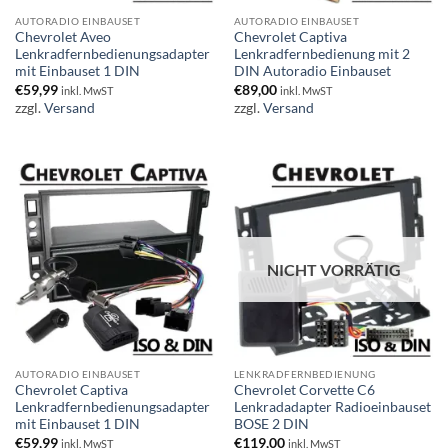
AUTORADIO EINBAUSET
AUTORADIO EINBAUSET
Chevrolet Aveo
Chevrolet Captiva
Lenkradfernbedienungsadapter
Lenkradfernbedienung mit 2
mit Einbauset 1 DIN
DIN Autoradio Einbauset
€
59,99
€
89,00
inkl. MwST
inkl. MwST
zzgl.
Versand
zzgl.
Versand
NICHT VORRÄTIG
AUTORADIO EINBAUSET
LENKRADFERNBEDIENUNG
Chevrolet Captiva
Chevrolet Corvette C6
Lenkradfernbedienungsadapter
Lenkradadapter Radioeinbauset
mit Einbauset 1 DIN
BOSE 2 DIN
€
59,99
€
119,00
inkl. MwST
inkl. MwST