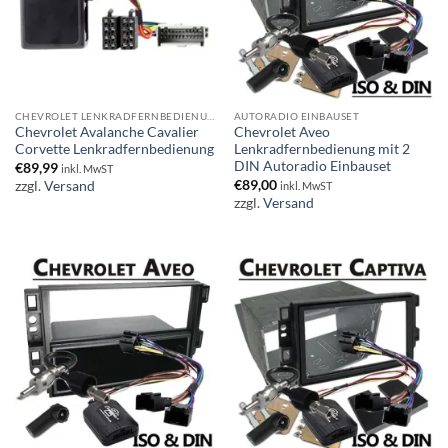
CHEVROLET LENKRADFERNBEDIENUNG
AUTORADIO EINBAUSET
Chevrolet Avalanche Cavalier
Chevrolet Aveo
Corvette Lenkradfernbedienung
Lenkradfernbedienung mit 2
DIN Autoradio Einbauset
€
89,99
inkl. MwST
€
89,00
zzgl.
Versand
inkl. MwST
zzgl.
Versand