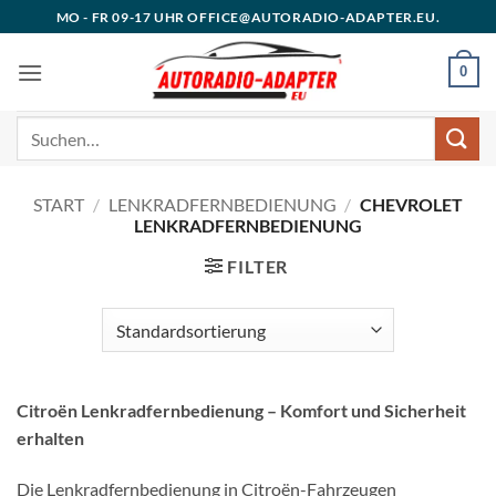
Zum
MO - FR 09-17 UHR OFFICE@AUTORADIO-ADAPTER.EU.
Inhalt
springen
0
Suchen
nach:
START
/
LENKRADFERNBEDIENUNG
/
CHEVROLET
LENKRADFERNBEDIENUNG
FILTER
Citroën Lenkradfernbedienung – Komfort und Sicherheit
erhalten
Die Lenkradfernbedienung in Citroën-Fahrzeugen