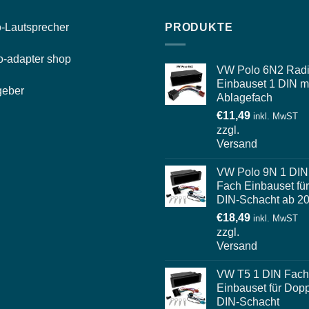
-
Lautsprecher
PRODUKTE
o-
adapter shop
VW Polo 6N2 Rad
Einbauset 1 DIN m
geber
Ablagefach
€
11,49
inkl. MwST
zzgl.
Versand
VW Polo 9N 1 DIN
Fach Einbauset für
DIN-Schacht ab 2
€
18,49
inkl. MwST
zzgl.
Versand
VW T5 1 DIN Fach
Einbauset für Dopp
DIN-Schacht