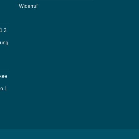
Widerruf
1 2
nung
kee
io 1