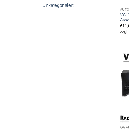
Unkategorisiert
AUTO
VW G
Ansc
€
11,
zzgl
VW A