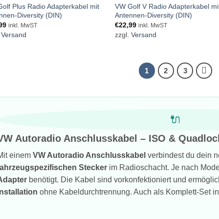
olf Plus Radio Adapterkabel mit
VW Golf V Radio Adapterkabel mi
nnen-Diversity (DIN)
Antennen-Diversity (DIN)
99
€
22,99
inkl. MwST
inkl. MwST
.
Versand
zzgl.
Versand
1
2
3
🔌
VW Autoradio Anschlusskabel – ISO & Quadloc
Mit einem
VW Autoradio Anschlusskabel
verbindest du dein n
fahrzeugspezifischen Stecker
im Radioschacht. Je nach Mode
Adapter
benötigt. Die Kabel sind vorkonfektioniert und ermögli
Installation
ohne Kabeldurchtrennung. Auch als Komplett-Set ink