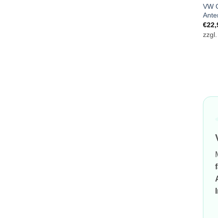
VW G
Ante
€
22,
zzgl