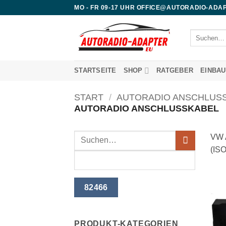
Zum
MO - FR 09-17 UHR OFFICE@AUTORADIO-ADAP
Inhalt
springen
Suchen
nach:
STARTSEITE
SHOP
RATGEBER
EINBA
START
/
AUTORADIO ANSCHLUS
AUTORADIO ANSCHLUSSKABEL
VW A
(ISO
PRODUKT-KATEGORIEN