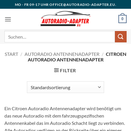
Zum
MO - FR 09-17 UHR OFFICE@AUTORADIO-ADAPTER.EU.
Inhalt
springen
0
Suchen
nach:
START
/
AUTORADIO ANTENNENADAPTER
/
CITROEN
AUTORADIO ANTENNENADAPTER
FILTER
Ein Citroen Autoradio Antennenadapter wird benötigt um
das neue Autoradio mit dem fahrzeugspezifischen
Antennenkabel das im Autoradio Schacht liegt zu verbinden.
Alle Autoradios verfügen an der Rückseite über ein eigenes