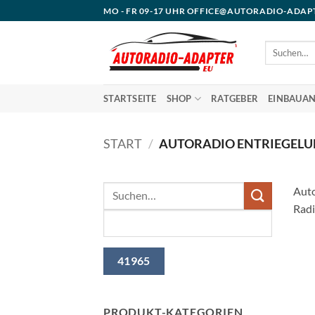
Zum
MO - FR 09-17 UHR OFFICE@AUTORADIO-ADAP
Inhalt
springen
Suchen
nach:
STARTSEITE
SHOP
RATGEBER
EINBAUAN
START
/
AUTORADIO ENTRIEGEL
Auto
Radi
PRODUKT-KATEGORIEN