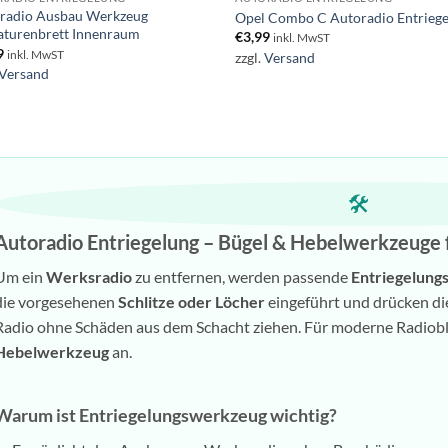
radio Ausbau Werkzeug
Opel Combo C Autoradio Entrieg
turenbrett Innenraum
€
3,99
inkl. MwST
9
inkl. MwST
zzgl.
Versand
Versand
🛠️
Autoradio Entriegelung – Bügel & Hebelwerkzeuge 
Um ein
Werksradio
zu entfernen, werden passende
Entriegelung
die vorgesehenen
Schlitze oder Löcher
eingeführt und drücken die
Radio ohne Schäden aus dem Schacht ziehen. Für moderne Radioble
Hebelwerkzeug
an.
Warum ist Entriegelungswerkzeug wichtig?