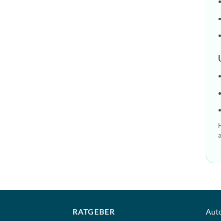
H
a
RATGEBER
Aut