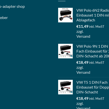
o-
adapter shop
VW Polo 6N2 Radi
Einbauset 1 DIN mi
geber
Ablagefach
€
11,49
inkl. MwST
zzgl.
Versand
VW Polo 9N 1 DIN
Fach Einbauset für 
DIN-Schacht ab 20
€
18,49
inkl. MwST
zzgl.
Versand
VW T5 1 DIN Fach
Einbauset für Dopp
DIN-Schacht
€
18,49
inkl. MwST
zzgl.
Versand