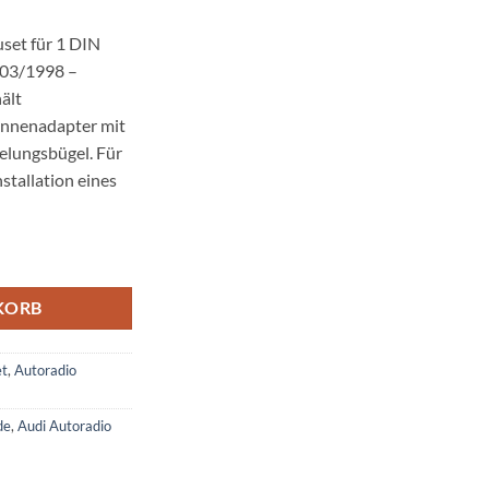
set für 1 DIN
 03/1998 –
ält
ennenadapter mit
elungsbügel. Für
stallation eines
 für 1 DIN Radios Menge
KORB
et
,
Autoradio
de
,
Audi Autoradio