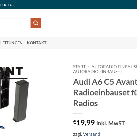
TER.EU.
LEITUNGEN
KONTAKT
START
/
AUTORADIO EINBAUS
AUTORADIO EINBAUSET
Audi A6 C5 Avan
Radioeinbauset f
Radios
19,99
€
inkl. MwST
zzgl.
Versand