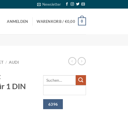
Newsletter
0
ANMELDEN
WARENKORB /
€
0,00
ET
/
AUDI
t
ür 1 DIN