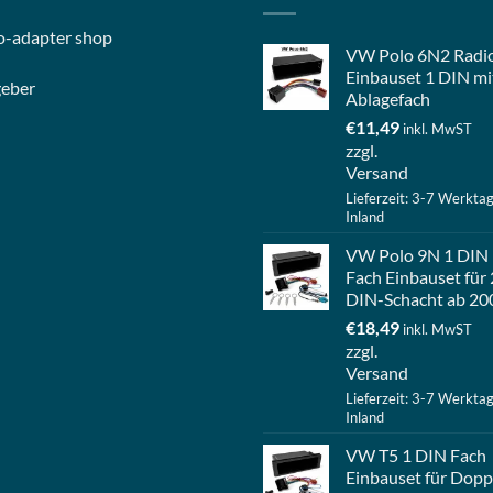
o-
adapter shop
VW Polo 6N2 Radi
Einbauset 1 DIN mi
geber
Ablagefach
€
11,49
inkl. MwST
zzgl.
Versand
Lieferzeit: 3-7 Werkta
Inland
VW Polo 9N 1 DIN
Fach Einbauset für 
DIN-Schacht ab 20
€
18,49
inkl. MwST
zzgl.
Versand
Lieferzeit: 3-7 Werkta
Inland
VW T5 1 DIN Fach
Einbauset für Dopp