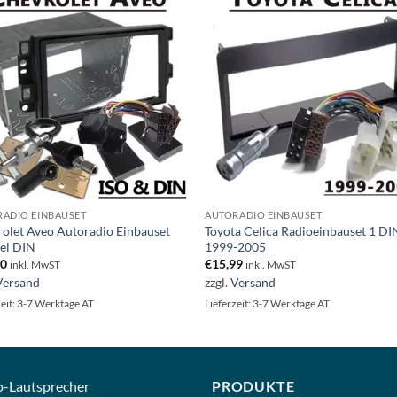
ADIO EINBAUSET
AUTORADIO EINBAUSET
olet Aveo Autoradio Einbauset
Toyota Celica Radioeinbauset 1 DI
el DIN
1999-2005
00
€
15,99
inkl. MwST
inkl. MwST
Versand
zzgl.
Versand
zeit: 3-7 Werktage AT
Lieferzeit: 3-7 Werktage AT
o-
Lautsprecher
PRODUKTE