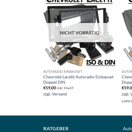
NICHT VORRÄTIG
ET
AUTORADIO EINBAUSET
AUTOR
toradio Einbauset 1
Chevrolet Lacetti Autoradio Einbauset
Chevr
Doppel DIN
Dopp
€
59,00
€
59,
inkl. MwST
zzgl.
Versand
zzgl.
ge AT
Liefer
RATGEBER
Aut