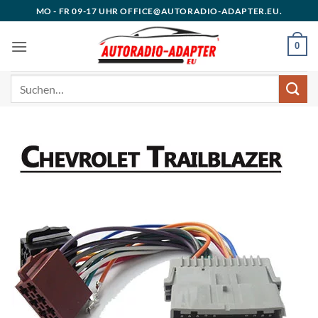
Zum
MO - FR 09-17 UHR OFFICE@AUTORADIO-ADAPTER.EU.
Inhalt
springen
0
Suchen
nach: