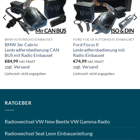
BMW AUTORADIO EINBAUSET
FORD FOCUS AUTORADIO EINBAUSET
BMW 3er Cabrio
Ford Focus II
Lenkradfernbedienung CAN
Lenkradfernbedienung mit
BUS mit Radio Einbauset
Radio Einbauset
€
84,99
€
74,99
inkl. MwST
inkl. MwST
zzgl.
Versand
zzgl.
Versand
Lieferzeit: nicht angegeben
Lieferzeit: nicht angegeben
RATGEBER
Radiowechsel VW New Beetle VW Gamma Radio
Radiowechsel Seat Leon Einbauanleitung