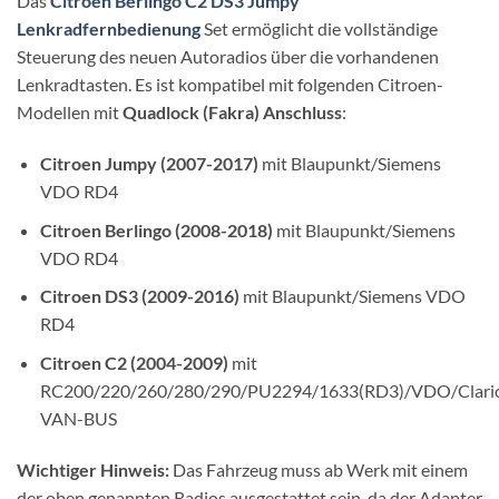
Das
Citroen Berlingo C2 DS3 Jumpy
Lenkradfernbedienung
Set ermöglicht die vollständige
Steuerung des neuen Autoradios über die vorhandenen
Lenkradtasten. Es ist kompatibel mit folgenden Citroen-
Modellen mit
Quadlock (Fakra) Anschluss
:
Citroen Jumpy (2007-2017)
mit Blaupunkt/Siemens
VDO RD4
Citroen Berlingo (2008-2018)
mit Blaupunkt/Siemens
VDO RD4
Citroen DS3 (2009-2016)
mit Blaupunkt/Siemens VDO
RD4
Citroen C2 (2004-2009)
mit
RC200/220/260/280/290/PU2294/1633(RD3)/VDO/Clari
VAN-BUS
Wichtiger Hinweis:
Das Fahrzeug muss ab Werk mit einem
der oben genannten Radios ausgestattet sein, da der Adapter