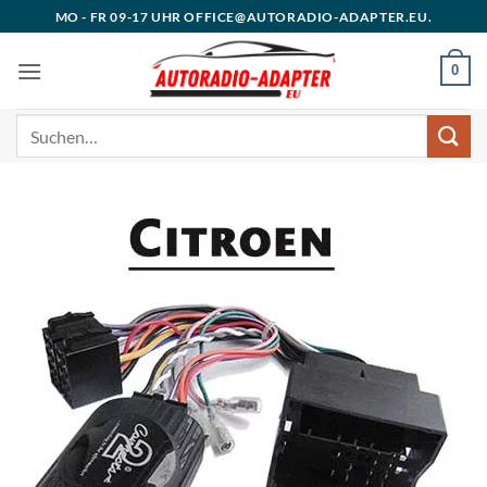
Zum
MO - FR 09-17 UHR OFFICE@AUTORADIO-ADAPTER.EU.
Inhalt
springen
0
Suchen
nach: