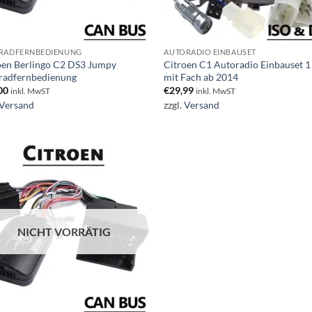
RADFERNBEDIENUNG
AUTORADIO EINBAUSET
oen Berlingo C2 DS3 Jumpy
Citroen C1 Autoradio Einbauset 
radfernbedienung
mit Fach ab 2014
00
€
29,99
inkl. MwST
inkl. MwST
Versand
zzgl.
Versand
NICHT VORRÄTIG