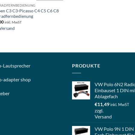
RADFERNBEDIENUNG
oen C3 C3-Picasso C4 C5 C6 C8
radfernbedienung
00
inkl. MwST
Versand
o-
Lautsprecher
PRODUKTE
o-
adapter shop
VW Polo 6N2 Radi
Einbauset 1 DIN mi
geber
Ablagefach
€
11,49
inkl. MwST
zzgl.
Versand
VW Polo 9N 1 DIN
Fach Einbauset für 