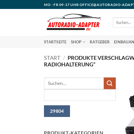
Zum
MO - FR 09-17 UHR OFFICE@AUTORADIO-ADAP
Inhalt
springen
Suchen
nach:
STARTSEITE
SHOP
RATGEBER
EINBAUAN
START
/
PRODUKTE VERSCHLAGWO
RADIOHALTERUNG“
PRODUKT-KATEGORIEN