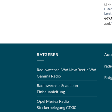
LENK
Citr
Lenk
€
69,
zzgl.
RATGEBER
Aut
radi
Radiowechsel VW New Beetle VW
Gamma Radio
Rat
Radiowechsel Seat Leon
Einbauanleitung
Opel Meriva Radio
Steckerbelegung CD30