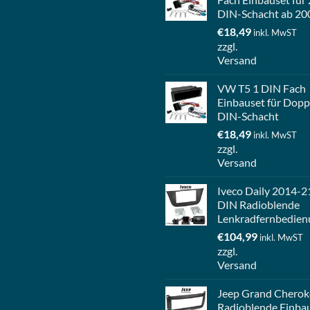
DIN-Schacht ab 20
€
18,49
inkl. MwST
zzgl.
Versand
VW T5 1 DIN Fach
Einbauset für Dopp
DIN-Schacht
€
18,49
inkl. MwST
zzgl.
Versand
Iveco Daily 2014-2
DIN Radioblende
Lenkradfernbedien
€
104,99
inkl. MwST
zzgl.
Versand
Jeep Grand Cherok
Radioblende Einba