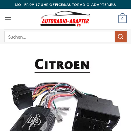
Zum
MO - FR 09-17 UHR OFFICE@AUTORADIO-ADAPTER.EU.
Inhalt
springen
0
Suchen
nach: