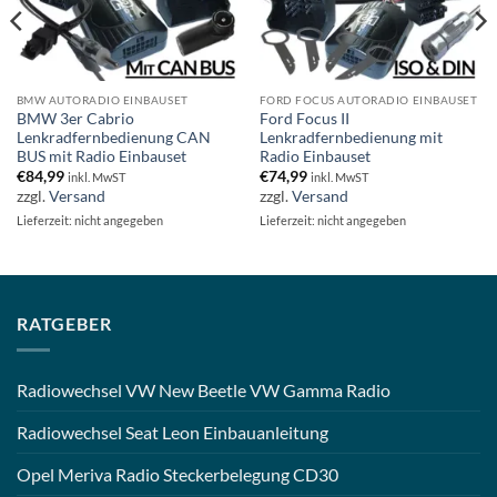
BMW AUTORADIO EINBAUSET
FORD FOCUS AUTORADIO EINBAUSET
BMW 3er Cabrio
Ford Focus II
Lenkradfernbedienung CAN
Lenkradfernbedienung mit
BUS mit Radio Einbauset
Radio Einbauset
€
84,99
€
74,99
inkl. MwST
inkl. MwST
zzgl.
Versand
zzgl.
Versand
Lieferzeit: nicht angegeben
Lieferzeit: nicht angegeben
RATGEBER
Radiowechsel VW New Beetle VW Gamma Radio
Radiowechsel Seat Leon Einbauanleitung
Opel Meriva Radio Steckerbelegung CD30