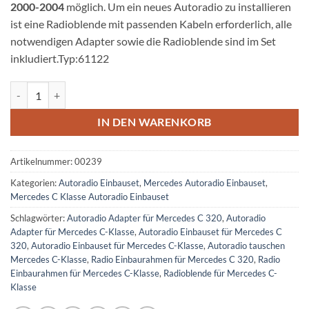
2000-2004
möglich. Um ein neues Autoradio zu installieren
ist eine Radioblende mit passenden Kabeln erforderlich, alle
notwendigen Adapter sowie die Radioblende sind im Set
inkludiert.Typ:61122
Mercedes-Benz C 320 Autoradio Einbauset Doppel DIN Menge
IN DEN WARENKORB
Artikelnummer:
00239
Kategorien:
Autoradio Einbauset
,
Mercedes Autoradio Einbauset
,
Mercedes C Klasse Autoradio Einbauset
Schlagwörter:
Autoradio Adapter für Mercedes C 320
,
Autoradio
Adapter für Mercedes C-Klasse
,
Autoradio Einbauset für Mercedes C
320
,
Autoradio Einbauset für Mercedes C-Klasse
,
Autoradio tauschen
Mercedes C-Klasse
,
Radio Einbaurahmen für Mercedes C 320
,
Radio
Einbaurahmen für Mercedes C-Klasse
,
Radioblende für Mercedes C-
Klasse