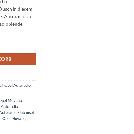
dio
Tausch in diesem
es Autoradio zu
 Radioblende
sskabel Menge
KORB
el
,
Opel Autoradio
 Opel Movano
,
,
Autoradio
Autoradio Einbauset
en Opel Movano
,