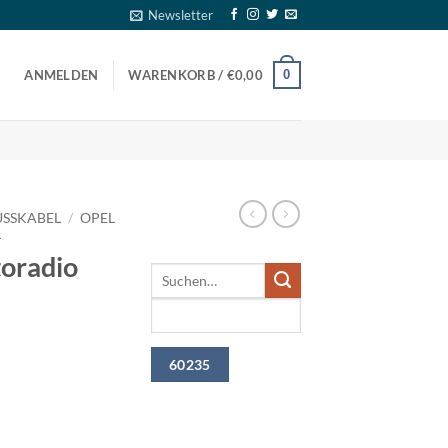
Newsletter
0
ANMELDEN
WARENKORB /
€
0,00
SSKABEL
/
OPEL
L
oradio