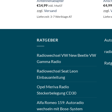
Antennenadapter
Ansch
€
14,99
€
4,9
inkl. MwST
zzgl.
Versand
zzgl.
ge AT
Lieferzeit: 3-7 Werktage AT
Liefer
RATGEBER
Aut
radi
Radiowechsel VW New Beetle VW
Gamma Radio
Rat
Radiowechsel Seat Leon
Einbauanleitung
Opel Meriva Radio
Steckerbelegung CD30
Alfa Romeo 159: Autoradio
wechseln mit Bose-System