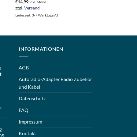
€
14,99
inkl. MwST
zzgl.
Versand
Lieferzeit: 3-7 Werktage AT
INFORMATIONEN
AGB
o
t
Autoradio-Adapter Radio Zubehör
und Kabel
Datenschutz
ge
FAQ
Impressum
2
Kontakt
05