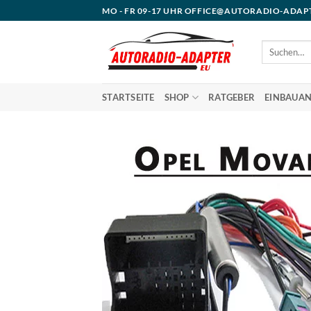
Zum
MO - FR 09-17 UHR OFFICE@AUTORADIO-ADAP
Inhalt
springen
Suchen
nach:
STARTSEITE
SHOP
RATGEBER
EINBAUAN