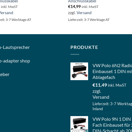
lusskabel
Anschlusskabel
9
€
14,99
inkl. MwST
inkl. MwST
Versand
zzgl.
Versand
zeit: 3-7 Werktage AT
Lieferzeit: 3-7 Werktage AT
o-
Lautsprecher
PRODUKTE
o-
adapter shop
VW Polo 6N2 Radi
Einbauset 1 DIN mi
geber
Ablagefach
€
11,49
inkl. MwST
zzgl.
Versand
Lieferzeit: 3-7 Werkta
Inland
VW Polo 9N 1 DIN
Fach Einbauset für 
DIN-Schacht ab 20