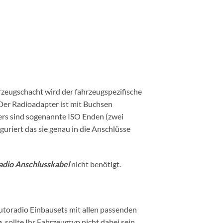
zeugschacht wird der fahrzeugspezifische
Der Radioadapter ist mit Buchsen
ers sind sogenannte ISO Enden (zwei
riert das sie genau in die Anschlüsse
dio Anschlusskabel
nicht benötigt.
utoradio Einbausets mit allen passenden
n
, sollte Ihr Fahrzeugtyp nicht dabei sein