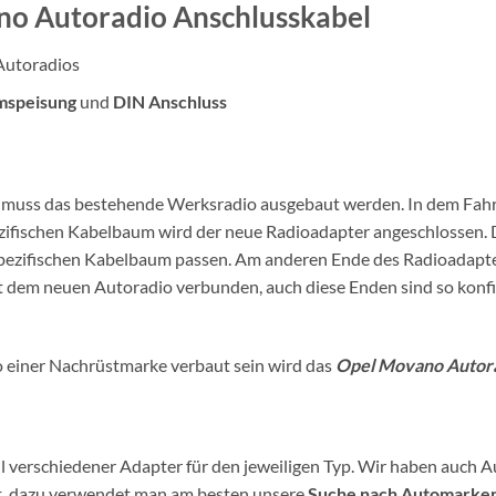
no Autoradio Anschlusskabel
Autoradios
mspeisung
und
DIN Anschluss
os muss das bestehende Werksradio ausgebaut werden. In dem Fahr
zifischen Kabelbaum wird der neue Radioadapter angeschlossen. 
gspezifischen Kabelbaum passen. Am anderen Ende des Radioadapt
dem neuen Autoradio verbunden, auch diese Enden sind so konfigu
io einer Nachrüstmarke verbaut sein wird das
Opel Movano Autora
 verschiedener Adapter für den jeweiligen Typ. Wir haben auch A
et, dazu verwendet man am besten unsere
Suche nach Automarke