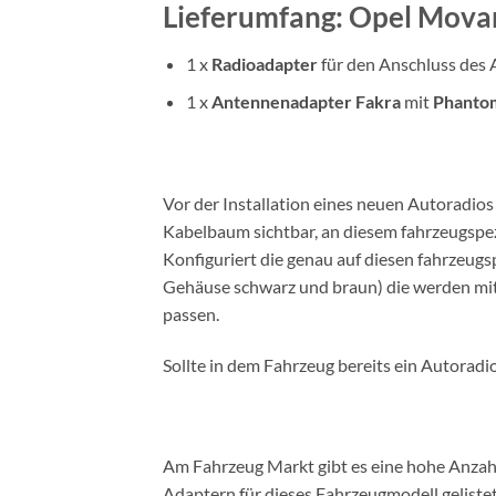
Lieferumfang: Opel Mova
1 x
Radioadapter
für den Anschluss des 
1 x
Antennenadapter Fakra
mit
Phanto
Vor der Installation eines neuen Autoradi
Kabelbaum sichtbar, an diesem fahrzeugspe
Konfiguriert die genau auf diesen fahrzeu
Gehäuse schwarz und braun) die werden mit 
passen.
Sollte in dem Fahrzeug bereits ein Autorad
Am Fahrzeug Markt gibt es eine hohe Anzahl
Adaptern für dieses Fahrzeugmodell gelist