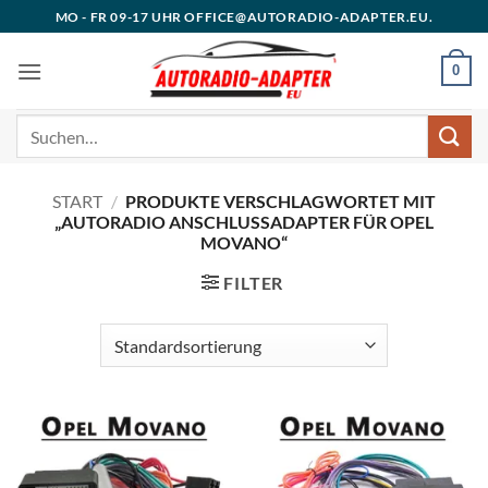
Zum
MO - FR 09-17 UHR OFFICE@AUTORADIO-ADAPTER.EU.
Inhalt
springen
0
Suchen
nach:
START
/
PRODUKTE VERSCHLAGWORTET MIT
„AUTORADIO ANSCHLUSSADAPTER FÜR OPEL
MOVANO“
FILTER