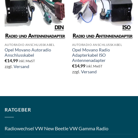
AUTORADIO ANSCHLUSSKABEL
AUTORADIO ANSCHLUSSKABEL
Opel Movano Autoradio
Opel Movano Radio
Anschlusskabel
Adapterkabel ISO
Antennenadapter
€
14,99
inkl. MwST
€
14,99
zzgl.
Versand
inkl. MwST
zzgl.
Versand
RATGEBER
Radiowechsel VW New Beetle VW Gamma Radio